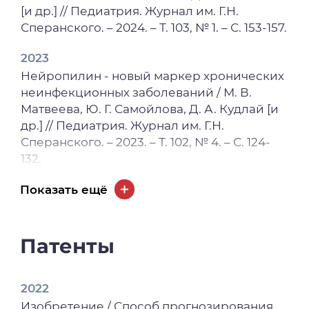
[и др.] // Педиатрия. Журнал им. Г.Н.
Сперанского. – 2024. – Т. 103, № 1. – С. 153-157.
2023
Нейропилин - новый маркер хронических
неинфекционных заболеваний / М. В.
Матвеева, Ю. Г. Самойлова, Д. А. Кудлай [и
др.] // Педиатрия. Журнал им. Г.Н.
Сперанского. – 2023. – Т. 102, № 4. – С. 124-
132.
2023
Показать ещё
Влияние сахарного диабета на
когнитивные функции в детском и
подростковом возрасте / Ю. Г. Самойлова,
Патенты
М. В. Матвеева, В. Э. Юн [и др.] //
Педиатрия. Журнал им. Г.Н. Сперанского. –
2022
2023. – Т. 102, № 6. – С. 123-128.
Изобретение / Способ прогнозирования