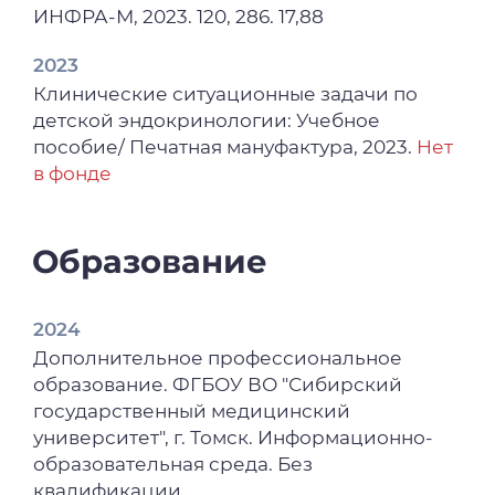
системы у детей, рожденных с низкой
ИНФРА-М, 2023. 120, 286. 17,88
массой тела и гипогликемией / Д. Е.
Галюкова, Ю. Г. Самойлова, М. В. Матвеева,
2023
Т. В. Сиволобова // Актуальные вопросы
Клинические ситуационные задачи по
современной медицины : материалы VII
детской эндокринологии: Учебное
Дальневосточного медицинского
пособие/ Печатная мануфактура, 2023.
Нет
молодежного форума, Хабаровск, 02–14
в фонде
октября 2023 года / Отв. редактор : И. В.
Толстенок. – Хабаровск: Дальневосточный
государственный медицинский
Образование
университет, 2023. – ISBN 978-5-85797-432-
2. – С. 101-103.
2024
2023
Дополнительное профессиональное
"Сиволобова, Т. В. Модернизация системы
образование. ФГБОУ ВО "Сибирский
управления дополнительного
государственный медицинский
профессионального образования :
университет", г. Томск. Информационно-
[материалы II Международного конгресса
образовательная среда. Без
РОСМЕДОБР, Москва, 18-21 октября 2023 г.]
квалификации