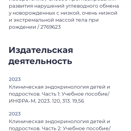
2023
развития нарушений углеводного обмена
Нейропсихологический и
у новорожденных с низкой, очень низкой
метаболический статус у детей,
и экстремальной массой тела при
рожденных с низкой массой тела и
рождении / 2769623
гипогликемией / Д. Е. Галюкова, Ю. Г.
Самойлова, М. В. Матвеева, Т. В.
Сиволобова // Актуальные вопросы
Издательская
современной медицины : материалы VII
деятельность
Дальневосточного медицинского
молодежного форума, Хабаровск, 02–14
октября 2023 года / гл. ред. И. В. Толстенок.
2023
– Хабаровск: Дальневосточный
Клиническая эндокринология детей и
государственный медицинский
подростков. Часть 1: Учебное пособие/
университет, 2023. – ISBN 978-5-85797-432-
ИНФРА-М, 2023. 120, 313. 19,56
2. – С. 103-104.
2023
2023
Клиническая эндокринология детей и
Поражение центральной нервной
подростков. Часть 2: Учебное пособие/