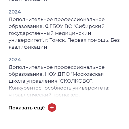
/ Т. В. Сиволобова, Л. Н. Буйнова, А. А.
Шмырина // Медицинское образование и
2024
профессиональное развитие. – 2023. – Т. 14,
Дополнительное профессиональное
№ 4 (52). – С. 128.
образование. ФГБОУ ВО "Сибирский
государственный медицинский
университет", г. Томск. Первая помощь. Без
квалификации
2024
Дополнительное профессиональное
образование. НОУ ДПО "Московская
школа управления "СКОЛКОВО".
Конкурентоспособность университета:
управленческий тренажер.
2024
Показать ещё
Дополнительное профессиональное
образование. ФГБОУ ВО "Сибирский
государственный медицинский