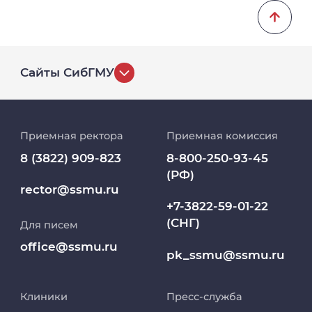
университет", г. Томск. Информационно-
телекоммуникационные технологии в
обеспечении функционирования
электронной информационно-
Сайты СибГМУ
образовательной среды образовательной
организации высшего образования.
История университета
2020
Приемная ректора
Приемная комиссия
Дополнительное профессиональное
Репозиторий клинических данных
образование. ФГБОУ ВО "Сибирский
8 (3822) 909-823
8-800-250-93-45
государственный медицинский
(РФ)
Клиники
rector@ssmu.ru
университет", г. Томск. Детская
+7-3822-59-01-22
эндокринология .
(СНГ)
Для писем
Работа и карьера в СибГМУ
2020
office@ssmu.ru
pk_ssmu@ssmu.ru
Дополнительное профессиональное
Дополнительное профессиональное
образование. ФГБОУ ВО "Сибирский
образование
государственный медицинский
Клиники
Пресс-служба
университет", г. Томск. Экспертиза