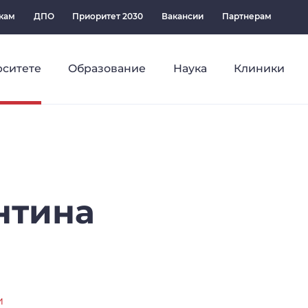
кам
ДПО
Приоритет 2030
Вакансии
Партнерам
рситете
Образование
Наука
Клиники
нтина
и