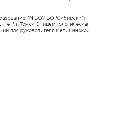
разование. ФГБОУ ВО "Сибирский
тет", г. Томск. Эпидемиологическая
ации для руководителя медицинской
разование. ФГБОУ ВО "Сибирский
ет", г. Томск. Педагогика
т
разование. ФГБОУ ВО "Сибирский
ет", г. Томск. Первая помощь. Без
разование. ФГБОУ ВО "Сибирский
тет", г. Томск. Информационно-
ции
разование. ФГБОУ ВО "Сибирский