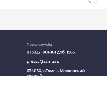
Личный кабинет
Цифровые сервисы
Пресс-служба
8 (3822) 901-101 доб. 1565
Единая платежная система
pressa@ssmu.ru
Образовательный портал
634050, г.Томск, Московский
Опросы СибГМУ
тракт, 2
ЦДОТ