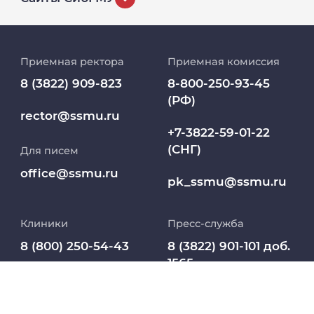
История университета
Приемная ректора
Приемная комиссия
Репозиторий клинических данных
8 (3822) 909-823
8-800-250-93-45
(РФ)
Клиники
rector@ssmu.ru
+7-3822-59-01-22
(СНГ)
Для писем
Работа и карьера в СибГМУ
office@ssmu.ru
pk_ssmu@ssmu.ru
Дополнительное профессиональное
образование
Клиники
Пресс-служба
Медиапортал университета
8 (800) 250-54-43
8 (3822) 901-101 доб.
1565
Заселение в
Абитуриент
pressa@ssmu.ru
общежитие