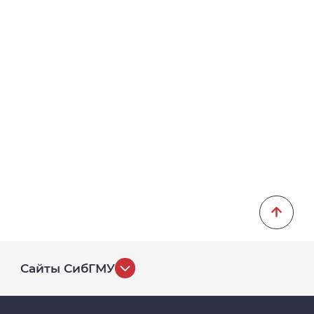
Сайты СибГМУ
История университета