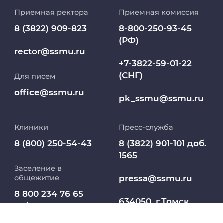
Приемная ректора
Приемная комиссия
Репозиторий клинических данных
8 (3822) 909-823
8-800-250-93-45
(РФ)
Клиники
rector@ssmu.ru
+7-3822-59-01-22
(СНГ)
Для писем
Работа и карьера в СибГМУ
office@ssmu.ru
pk_ssmu@ssmu.ru
Дополнительное профессиональное
образование
Клиники
Пресс-служба
Медиапортал университета
8 (800) 250-54-43
8 (3822) 901-101 доб.
1565
Заселение в
Абитуриент
pressa@ssmu.ru
общежитие
8 800 234 76 65
МедКласс
634050, г.Томск,
(РФ)
Московский тракт,