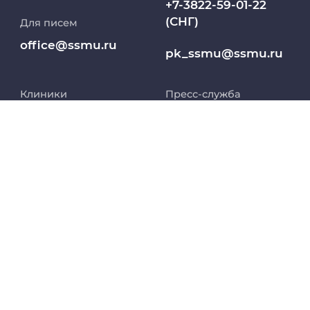
+7-3822-59-01-22
(СНГ)
Для писем
Работа и карьера в СибГМУ
office@ssmu.ru
pk_ssmu@ssmu.ru
Дополнительное профессиональное
образование
Клиники
Пресс-служба
Медиапортал университета
8 (800) 250-54-43
8 (3822) 901-101 доб.
1565
Заселение в
Абитуриент
pressa@ssmu.ru
общежитие
8 800 234 76 65
МедКласс
634050, г.Томск,
(РФ)
Московский тракт,
2
МАСЦ СибГМУ
+7 913 821 1764
(СНГ)
Научно-медицинская библиотека