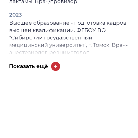
лактамы. Врач/провизор
2023
Высшее образование - подготовка кадров
высшей квалификации. ФГБОУ ВО
"Сибирский государственный
медицинский университет", г. Томск. Врач-
анестезиолог-реаниматолог
2023
Показать ещё
Дополнительное профессиональное
образование. ФГБОУ ВО "Сибирский
государственный медицинский
университет", г. Томск. Технологии
грантрайтинга.
2021
Дополнительное профессиональное
образование. ФГБОУ ВО "Сибирский