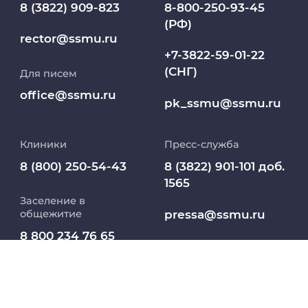
8 (3822) 909-823
8-800-250-93-45
(РФ)
Клиники
rector@ssmu.ru
+7-3822-59-01-22
(СНГ)
Для писем
Работа и карьера в СибГМУ
office@ssmu.ru
pk_ssmu@ssmu.ru
Дополнительное профессиональное
образование
Клиники
Пресс-служба
Медиапортал университета
8 (800) 250-54-43
8 (3822) 901-101 доб.
1565
Заселение в
Абитуриент
pressa@ssmu.ru
общежитие
8 800 234 76 65
МедКласс
634050, г.Томск,
(РФ)
Московский тракт,
2
МАСЦ СибГМУ
+7 913 821 1764
(СНГ)