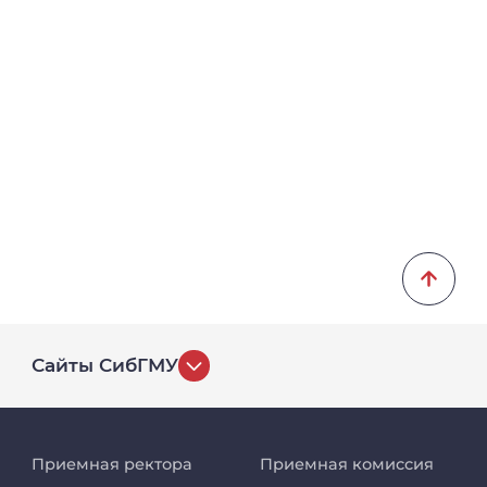
Сайты СибГМУ
История университета
Приемная ректора
Приемная комиссия
Репозиторий клинических данных