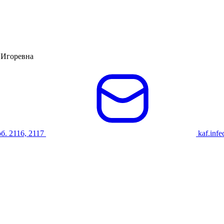
 Игоревна
б. 2116, 2117
kaf.inf