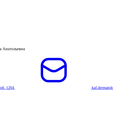
а Анатольевна
доб. 1204
kaf.dermato