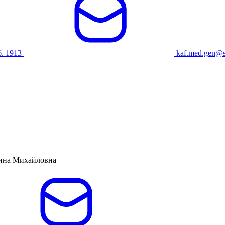
б. 1913
kaf.med.gen@
ина Михайловна