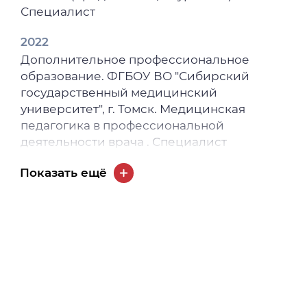
Специалист
2022
Дополнительное профессиональное
образование. ФГБОУ ВО "Сибирский
государственный медицинский
университет", г. Томск. Медицинская
педагогика в профессиональной
деятельности врача . Специалист
2022
Показать ещё
Дополнительное профессиональное
образование. ФГБОУ ВО "Сибирский
государственный медицинский
университет", г. Томск. Педагог высшего
медицинского образования: современные
особенности профессиональной
компетентности . Специалист