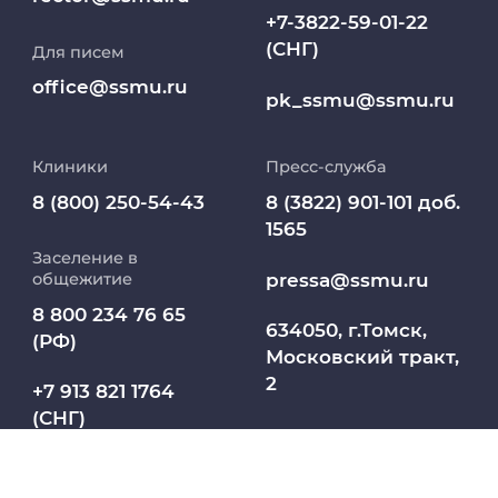
+7-3822-59-01-22
(СНГ)
Для писем
Работа и карьера в СибГМУ
office@ssmu.ru
pk_ssmu@ssmu.ru
Дополнительное профессиональное
образование
Клиники
Пресс-служба
Медиапортал университета
8 (800) 250-54-43
8 (3822) 901-101 доб.
1565
Заселение в
Абитуриент
pressa@ssmu.ru
общежитие
8 800 234 76 65
МедКласс
634050, г.Томск,
(РФ)
Московский тракт,
2
МАСЦ СибГМУ
+7 913 821 1764
(СНГ)
Научно-медицинская библиотека