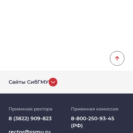
Сайты СибГМУ
История университета
Приемная ректора
Приемная комиссия
Репозиторий клинических данных
8 (3822) 909-823
8-800-250-93-45
(РФ)
Клиники
rector@ssmu.ru