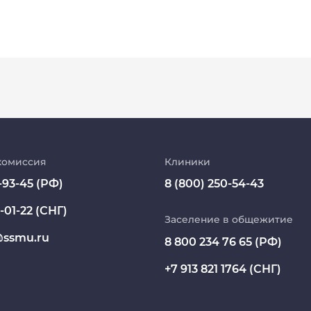
Абитуриент
МедКласс
комиссия
Клиники
-93-45 (РФ)
8 (800) 250-54-43
МАСЦ СибГМУ
-01-22 (СНГ)
Научно-медицинская библиотека
Заселение в общежитие
ssmu.ru
8 800 234 76 65 (РФ)
Профсоюз работников СибГМУ
+7 913 821 1764 (СНГ)
Электронный архив