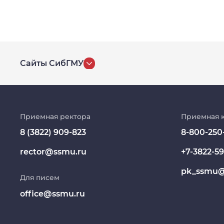
Сайты СибГМУ
История университета
Репозиторий клинических данных
Приемная ректора
Приемная 
8 (3822) 909-823
8-800-250
Клиники
rector@ssmu.ru
+7-3822-59
Работа и карьера в СибГМУ
pk_ssmu@
Для писем
Дополнительное профессиональное
образование
office@ssmu.ru
Медиапортал университета