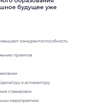
ного образования
ешное будущее уже
 повышают конкурентоспособность
ижению проектов
 желании
рдинатуру и аспирантуру
ния стажировок
учных мероприятиях