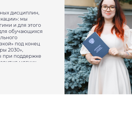
ных дисциплин,
кации»: мы
гими и для этого
 для обучающихся
ального
зкой» под конец
ры 2030»,
ды при поддержке
звития мягких