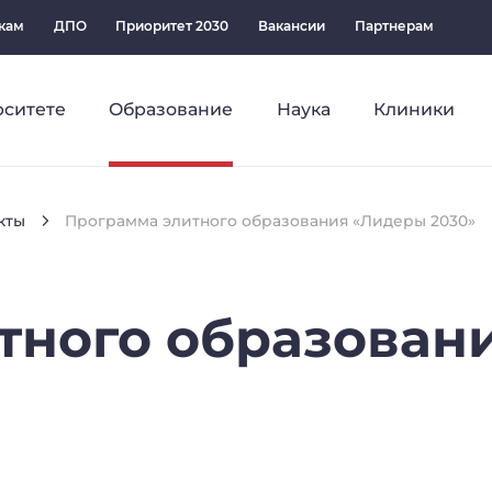
кам
ДПО
Приоритет 2030
Вакансии
Партнерам
рситете
Образование
Наука
Клиники
кты
Программа элитного образования «Лидеры 2030»
тного
образован