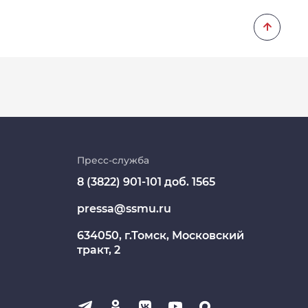
Личный кабинет
Цифровые сервисы
Пресс-служба
8 (3822) 901-101 доб. 1565
Единая платежная система
pressa@ssmu.ru
Образовательный портал
634050, г.Томск, Московский
Опросы СибГМУ
тракт, 2
ЦДОТ