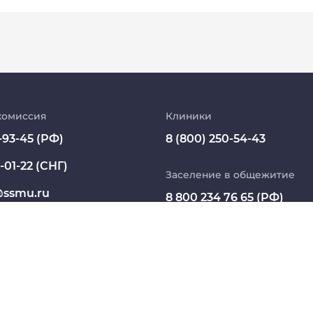
Абитуриент
МедКласс
комиссия
Клиники
-93-45 (РФ)
8 (800) 250-54-43
МАСЦ СибГМУ
-01-22 (СНГ)
Научно-медицинская библиотека
Заселение в общежитие
ssmu.ru
8 800 234 76 65 (РФ)
Профсоюз работников СибГМУ
+7 913 821 1764 (СНГ)
Электронный архив