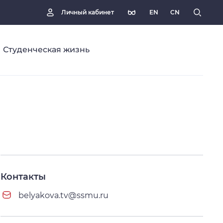
EN
CN
Личный кабинет
Студенческая жизнь
Контакты
belyakova.tv@ssmu.ru