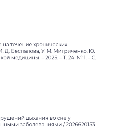
е на течение хронических
 Д. Беспалова, У. М. Митриченко, Ю.
й медицины. – 2025. – Т. 24, № 1. – С.
арушений дыхания во сне у
нными заболеваниями / 2026620153