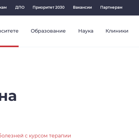
кам
ДПО
Приоритет 2030
Вакансии
Партнерам
рситете
Образование
Наука
Клиники
на
болезней с курсом терапии