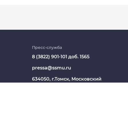
Личный кабинет
Цифровые сервисы
Пресс-служба
8 (3822) 901-101 доб. 1565
Единая платежная система
pressa@ssmu.ru
Образовательный портал
634050, г.Томск, Московский
Опросы СибГМУ
тракт, 2
ЦДОТ