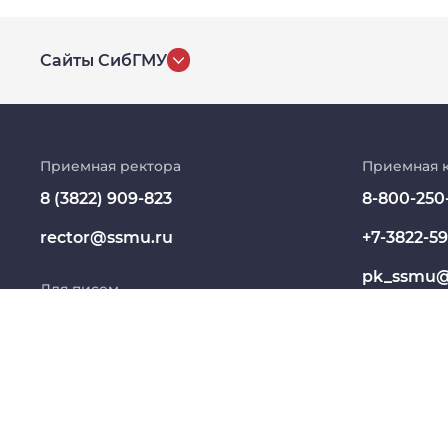
Сайты СибГМУ
История университета
Репозиторий клинических данных
Приемная ректора
Приемная 
8 (3822) 909-823
8-800-250
Клиники
rector@ssmu.ru
+7-3822-59
Работа и карьера в СибГМУ
pk_ssmu@
Для писем
Дополнительное профессиональное
образование
office@ssmu.ru
Медиапортал университета