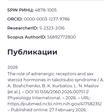
SPIN РИНЦ:
4878-1005
ORCID:
0000-0003-1237-9786
ResearcherID:
S-2323-2016
Scopus AuthorID:
56892772800
Публикации
2026
The role of adrenergic receptors and sex
steroid hormones in takotsubo syndrome / A.
A. Boshchenko, B. K. Kurbatov, L. N. Maslov
[et al.]. – DOI 10.1556/2060.2026.00751 //
Physiology International. – 2026. – URL:
https://pubmed.ncbi.nlm.nih.gov/41758235/.
– Published online: 27 February 2026.