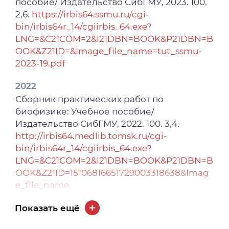
пособие/ Издательство СибГМУ, 2023. 100.
DOI 10.1097/01.hjh.0001021812.60670.84 //
2,6.
https://irbis64.ssmu.ru/cgi-
2020
Journal of Hypertension. – 2023. – Vol. 42,
bin/irbis64r_14/cgiirbis_64.exe?
База данных / База данных
Supp. 1. – URL:
LNG=&C21COM=2&I21DBN=BOOK&P21DBN=B
физиологических и биохимических
https://journals.lww.com/jhypertension/abstr
OOK&Z21ID=&Image_file_name=tut_ssmu-
параметров животных при
act/2024/05001/role_of_h2s_as_a_predictor_
2023-19.pdf
моделировании метаболического
of_cardiovascular.620.aspx. – Published: 30
синдрома / 2020621414
May 2024.
2022
Сборник практических работ по
2020
2024
биофизике: Учебное пособие/
Изобретение / Способ моделирования
Роль факторов воспаления,
Издательство СибГМУ, 2022. 100. 3,4.
диет-индуцированного метаболического
ассоциированного с метаболическим
http://irbis64.medlib.tomsk.ru/cgi-
синдрома / 2740007
синдромом, в патогенезе бронхолегочной
bin/irbis64r_14/cgiirbis_64.exe?
патологии / О. В. Воронкова, Ю. Г.
LNG=&C21COM=2&I21DBN=BOOK&P21DBN=B
Бирулина, Н. А. Чернышов [и др.] //
OOK&Z21ID=15106816651729003318638&Imag
Механизмы воспаления и регенерации в
e_file_name
норме и при патологии : материалы IV
Балтийского симпозиума по иммунологии,
2021
Показать ещё
молекулярной и регенеративной
Практикум по функциональной