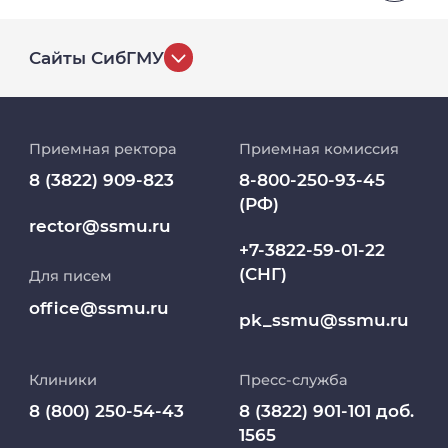
Сайты СибГМУ
История университета
Приемная ректора
Приемная комиссия
Репозиторий клинических данных
8 (3822) 909-823
8-800-250-93-45
(РФ)
Клиники
rector@ssmu.ru
+7-3822-59-01-22
(СНГ)
Для писем
Работа и карьера в СибГМУ
office@ssmu.ru
pk_ssmu@ssmu.ru
Дополнительное профессиональное
образование
Клиники
Пресс-служба
Медиапортал университета
8 (800) 250-54-43
8 (3822) 901-101 доб.
1565