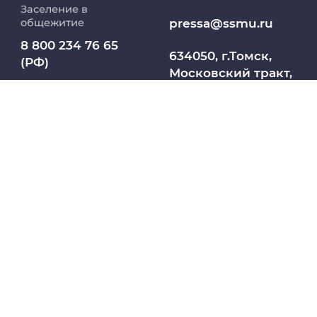
Заселение в
Абитуриент
pressa@ssmu.ru
общежитие
8 800 234 76 65
МедКласс
634050, г.Томск,
(РФ)
Московский тракт,
2
МАСЦ СибГМУ
+7 913 821 1764
(СНГ)
Научно-медицинская библиотека
Профсоюз работников СибГМУ
Электронный архив
Личный кабинет
Название юридического лица из ЕГРЮЛ:
Цифровые сервисы
ФЕДЕРАЛЬНОЕ ГОСУДАРСТВЕННОЕ