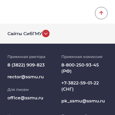
Сайты СибГМУ
История университета
Приемная ректора
Приемная комиссия
Репозиторий клинических данных
8 (3822) 909-823
8-800-250-93-45
(РФ)
Клиники
rector@ssmu.ru
+7-3822-59-01-22
(СНГ)
Для писем
Работа и карьера в СибГМУ
office@ssmu.ru
pk_ssmu@ssmu.ru
Дополнительное профессиональное
образование