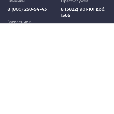
Клиники
Пресс-служба
Медиапортал университета
8 (800) 250-54-43
8 (3822) 901-101 доб.
1565
Заселение в
Абитуриент
pressa@ssmu.ru
общежитие
8 800 234 76 65
МедКласс
634050, г.Томск,
(РФ)
Московский тракт,
2
МАСЦ СибГМУ
+7 913 821 1764
(СНГ)
Научно-медицинская библиотека
Профсоюз работников СибГМУ
Электронный архив
Личный кабинет