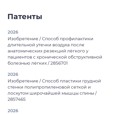
Особенности частоты встречаемости
полисомии хромосомы 17 в зависимости
от клинико-патологических
Патенты
характеристик рака молочной железы / О.
Д. Шакирова, Е. В. Кайгородова, С. В.
2026
Паталяк [и др.] // Вестник Уральской
Изобретение / Способ профилактики
медицинской академической науки. –
длительной утечки воздуха после
2025. – Т. 22, № 1. – С. 43–60.
анатомических резекций лёгкого у
2025
пациентов с хронической обструктивной
Заболеваемость раком различных
болезнью лёгких / 2856701
локализаций у молодых мужчин и женщин
2026
(20-44 года) / Л. Д. Жуйкова, Е. Л.
Изобретение / Способ пластики грудной
Чойнзонов, А. Д. Каприн [и др.] //
стенки полипропиленовой сеткой и
Сибирский онкологический журнал. –
лоскутом широчайшей мышцы спины /
2025. – Т. 24, № 2. – С. 5–15.
2857465
2025
2026
Особенности экспрессии молекулярных