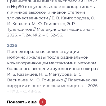
Сравнительный анализ экспрессии Hsp27
и Hsp90 в опухолевых клетках карциномы
яичников высокой и низкой степени
злокачественности / Е. В. Кайгородова, О.
И. Ковалев, М. Ю. Грищенко, Э. Р.
Тулендинов // Молекулярная медицина. –
2026. – Т. 24, № 2. – С. 52–56.
2026
Препекторальная реконструкция
молочной железы после радикальной
кожесохраняющей мастэктомии методом
болюсного введения аутологичного жира /
И. Б. Казанцев, Н. Е. Мантурова, В. С.
Васильев, М. Ю. Грищенко // Пластическая
хирургия и эстетическая медицина. – 2026.
– № 2. – С. 48–55.
2025
Показать ещё