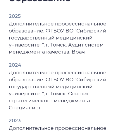
Сократительная активность
гладкомышечных клеток легочной
2025
артерии: роль объем-чувствительного
Дополнительное профессиональное
ионного транспорта / С. В. Гусакова, В. С.
образование. ФГБОУ ВО "Сибирский
Гусакова, М. А. Пшемыский [и др.] //
государственный медицинский
Молекулярные, мембранные и клеточные
университет", г. Томск. Аудит систем
основы функционирования биосистем :
менеджмента качества. Врач
тезисы докладов 16-й Международной
научной конференции, Минск, 25–27 июня
2024
2024 года / отв. ред. Г. Г. Мартинович. –
Дополнительное профессиональное
Минск : Белорусский государственный
образование. ФГБОУ ВО "Сибирский
университет, 2024. – ISBN 978-985-881-648-
государственный медицинский
3. – С. 117.
университет", г. Томск. Основы
стратегического менеджмента.
2024
Специалист
Erratum to: Isosmotic Contraction of Rat
Aortic Smooth Muscle Cells upon Activation
2023
of Purinergic Receptors: the Role of Chloride
Дополнительное профессиональное