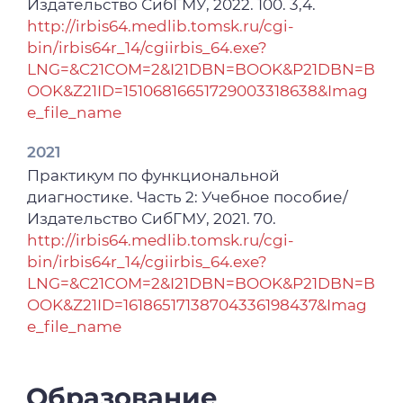
Издательство СибГМУ, 2022. 100. 3,4.
and Physiology. – 2024. – Vol. 60, No 3. – P.
http://irbis64.medlib.tomsk.ru/cgi-
1187–1197.
bin/irbis64r_14/cgiirbis_64.exe?
LNG=&C21COM=2&I21DBN=BOOK&P21DBN=B
2024
OOK&Z21ID=15106816651729003318638&Imag
Изоосмотическая стрикция сосудистых
e_file_name
гладкомышечных клеток в условиях
активации пуринергических рецепторов /
2021
В. С. Гусакова, Л. В. Смаглий, С. В. Гусакова,
Практикум по функциональной
Т. Н. Зайцева // Молекулярные,
диагностике. Часть 2: Учебное пособие/
мембранные и клеточные основы
Издательство СибГМУ, 2021. 70.
функционирования биосистем : тезисы
http://irbis64.medlib.tomsk.ru/cgi-
докладов 16-й Международной научной
bin/irbis64r_14/cgiirbis_64.exe?
конференции, Минск, 25–27 июня 2024
LNG=&C21COM=2&I21DBN=BOOK&P21DBN=B
года / отв. ред. Г. Г. Мартинович. – Минск :
OOK&Z21ID=16186517138704336198437&Imag
Белорусский государственный
e_file_name
университет, 2024. – ISBN 978-985-881-648-
3. – С. 188.
Образование
2024