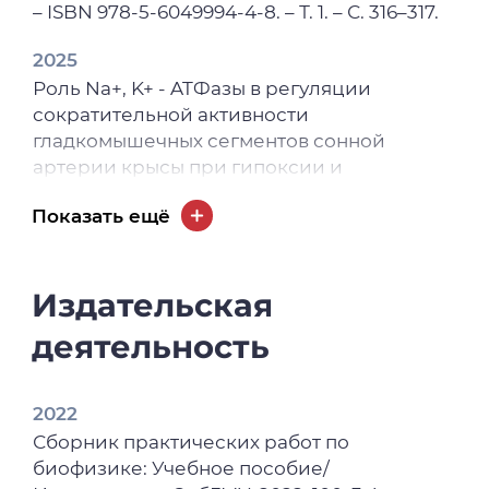
– ISBN 978-5-6049994-4-8. – Т. 1. – С. 316–317.
2025
Роль Nа+, K+ - ATФазы в регуляции
сократительной активности
гладкомышечных сегментов сонной
артерии крысы при гипоксии и
реоксигенации / Л. В. Смаглий, В. С.
Показать ещё
Гусакова, Е. А. Степовая [и др.] // Крымский
журнал экспериментальной и
клинической медицины. – 2025. – Т. 15, № 4.
Издательская
– С. 41–47.
деятельность
2024
Isosmotic Contraction of Rat Aortic Smooth
Muscle Cells upon Activation of Purinergic
2022
Receptors: the Role of Chlorine Transport / L.
Сборник практических работ по
V. Smaglii, V. S. Gusakova, S. V. Gusakova [et
биофизике: Учебное пособие/
al.] // Journal of Evolutionary Biochemistry