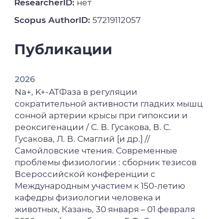
ResearcherID:
нет
Scopus AuthorID:
57219112057
Публикации
2026
Nа+, K+-ATФаза в регуляции
сократительной активности гладких мышц
сонной артерии крысы при гипоксии и
реоксигенации / С. В. Гусакова, В. С.
Гусакова, Л. В. Смаглий [и др.] //
Самойловские чтения. Современные
проблемы физиологии : сборник тезисов
Всероссийской конференции с
Международным участием к 150-летию
кафедры физиологии человека и
животных, Казань, 30 января – 01 февраля