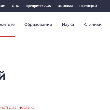
кам
ДПО
Приоритет 2030
Вакансии
Партнерам
рситете
Образование
Наука
Клиники
й
ной диагностики