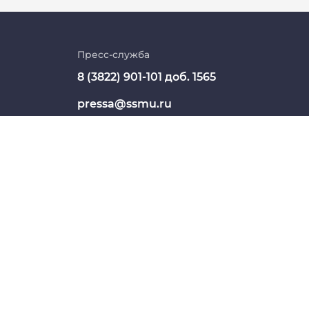
Личный кабинет
Цифровые сервисы
Пресс-служба
8 (3822) 901-101 доб. 1565
Единая платежная система
pressa@ssmu.ru
Образовательный портал
634050, г.Томск, Московский
Опросы СибГМУ
тракт, 2
ЦДОТ
СШЕГО ОБРАЗОВАНИЯ "СИБИРСКИЙ