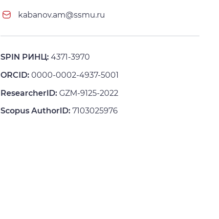
kabanov.am@ssmu.ru
SPIN РИНЦ:
4371-3970
ORCID:
0000-0002-4937-5001
ResearcherID:
GZM-9125-2022
Scopus AuthorID:
7103025976