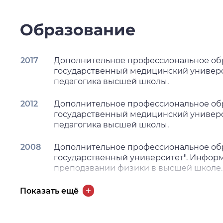
Образование
2017
Дополнительное профессиональное об
государственный медицинский университ
педагогика высшей школы.
2012
Дополнительное профессиональное об
государственный медицинский университ
педагогика высшей школы.
2008
Дополнительное профессиональное обр
государственный университет". Инфор
преподавании физики в высшей школе.
1984
Высшее образование - специалитет, ма
Показать ещё
университет им. В.В. Куйбышева. Физик