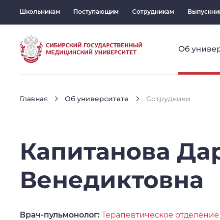
Школьникам
Поступающим
Сотрудникам
Выпускни
Об униве
Главная
Об университете
Сотрудники
Капитанова
Да
Венедиктовна
Врач-пульмонолог:
Терапевтическое отделение