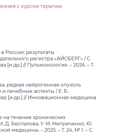
езней с курсом терапии
в России: результаты
ательного регистра «АЙСБЕРГ» / С.
а [и др.] // Пульмонология. – 2026. – Т.
а, редкая нейрогенная опухоль
и лечебные аспекты / Е. Б.
фер [и др.] // Инновационная медицина
е на течение хронических
 Д. Беспалова, У. М. Митриченко, Ю.
й медицины. – 2025. – Т. 24, № 1. – С.