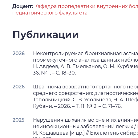
Доцент:
Кафедра пропедевтики внутренних бол
педиатрического факультета
Публикации
2026
Неконтролируемая бронхиальная астма 
промежуточного анализа данных наблюд
Н. Авдеев, А. В. Емельянов, О. М. Курбачев
36, № 1. – С. 18–30.
2026
Шваннома возвратного гортанного нерв
среднего средостения: диагностические 
Топольницкий, С. В. Усольцева, Н. А. Ше
Кубани. – 2026. – Т. 11, № 2. – С. 71–76.
2025
Нарушения дыхания во сне и их влияни
неинфекционных заболеваний легких / И.
И. Кощавцева [и др.] // Бюллетень сибирско