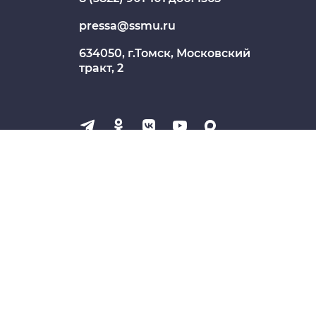
Единая платежная система
pressa@ssmu.ru
Образовательный портал
634050, г.Томск, Московский
Опросы СибГМУ
тракт, 2
ЦДОТ
СШЕГО ОБРАЗОВАНИЯ "СИБИРСКИЙ
НЕНИЯ РОССИЙСКОЙ ФЕДЕРАЦИИ
Обратная связь для обращений о
фактах коррупции