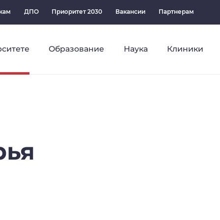
кам
ДПО
Приоритет 2030
Вакансии
Партнерам
рситете
Образование
Наука
Клиники
рья