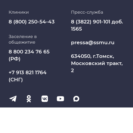
образование
Клиники
Пресс-служба
Медиапортал университета
8 (800) 250-54-43
8 (3822) 901-101 доб.
1565
Заселение в
Абитуриент
pressa@ssmu.ru
общежитие
8 800 234 76 65
МедКласс
634050, г.Томск,
(РФ)
Московский тракт,
2
МАСЦ СибГМУ
+7 913 821 1764
(СНГ)
Научно-медицинская библиотека
Профсоюз работников СибГМУ
Электронный архив