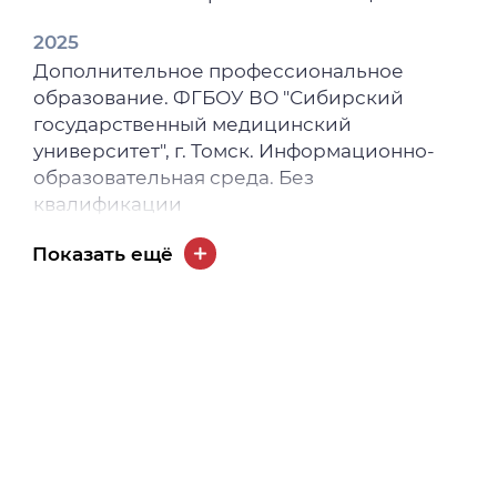
2025
Дополнительное профессиональное
образование. ФГБОУ ВО "Сибирский
государственный медицинский
университет", г. Томск. Информационно-
образовательная среда. Без
квалификации
2024
Показать ещё
Дополнительное профессиональное
образование. ФГБОУ ВО "Сибирский
государственный медицинский
университет", г. Томск. Технологии
грантрайтинга. Специалист
2023
Высшее образование - специалитет,
магистратура. ФГБОУ ВО "Сибирский