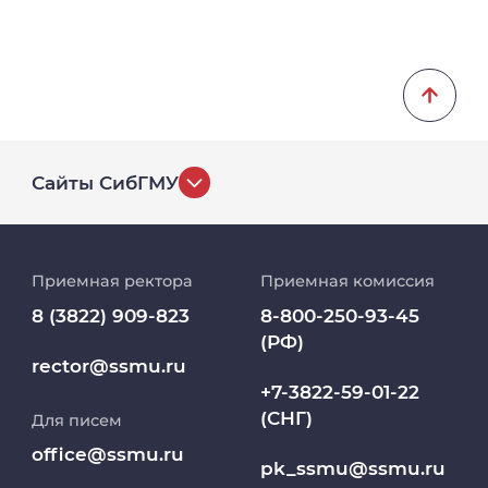
Сайты СибГМУ
История университета
Приемная ректора
Приемная комиссия
Репозиторий клинических данных
8 (3822) 909-823
8-800-250-93-45
(РФ)
Клиники
rector@ssmu.ru
+7-3822-59-01-22
(СНГ)
Для писем
Работа и карьера в СибГМУ
office@ssmu.ru
pk_ssmu@ssmu.ru
Дополнительное профессиональное