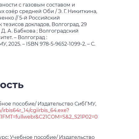
ности с газовым составом и
озёр средней Оби / Э. Г. Никиткина,
иченко // 5-й Российский
тезисов докладов, Волгоград, 29
. Д. А. Бабкова ; Волгоградский
ет. – Волгоград :
2025. – ISBN 978-5-9652-1099-2. – С.
ость
чебное пособие/ Издательство СибГМУ,
n/irbis64r_14/cgiirbis_64.exe?
FMT=fullwebr&C21COM=S&2_S21P02=0
рс: Учебное пособие/ Издательство