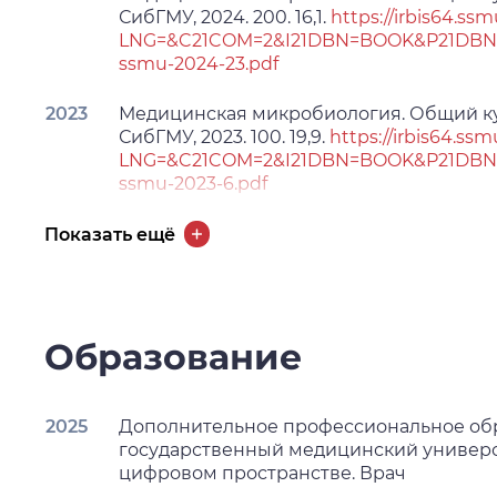
СибГМУ, 2024. 200. 16,1.
https://irbis64.ssm
LNG=&C21COM=2&I21DBN=BOOK&P21DBN=
ssmu-2024-23.pdf
2023
Медицинская микробиология. Общий ку
СибГМУ, 2023. 100. 19,9.
https://irbis64.ssm
LNG=&C21COM=2&I21DBN=BOOK&P21DBN=
ssmu-2023-6.pdf
2022
Медицинская микробиология. Общий ку
Показать ещё
СибГМУ, 2022. 100. 16,1.
http://irbis64.medl
bin/irbis64r_14/cgiirbis_64.exe?
LNG=&C21COM=2&I21DBN=ELS&P21DBN=ELS
age_file_name=t
Образование
2025
Дополнительное профессиональное об
государственный медицинский университ
цифровом пространстве. Врач