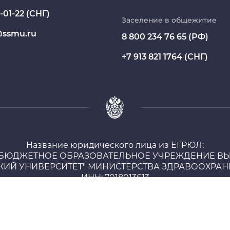
обеспечении функционирования
-01-22 (СНГ)
тельной среды образовательной
Научно-медицинская библиотека
Заселение в общежитие
ssmu.ru
8 800 234 76 65 (РФ)
Профсоюз работников СибГМУ
разование. ФГБОУ ВО "Сибирский
+7 913 821 1764 (СНГ)
ет", г. Томск. Разработка и
Электронный архив
ения медицинских специалистов.
гистратура. Томский государственный
г
Название юридического лица из ЕГРЮЛ:
 БЮДЖЕТНОЕ ОБРАЗОВАТЕЛЬНОЕ УЧРЕЖДЕНИЕ ВЫ
ИЙ УНИВЕРСИТЕТ" МИНИСТЕРСТВА ЗДРАВООХРА
ИНН: 7018013613
приемная ректора
Минпросвещения России