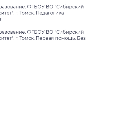
разование. ФГБОУ ВО "Сибирский
ет", г. Томск. Педагогика
т
разование. ФГБОУ ВО "Сибирский
ет", г. Томск. Первая помощь. Без
разование. ФГБОУ ВО "Сибирский
тет", г. Томск. Информационно-
ции
разование. ФГБОУ ВПО
кий государственный университет".
ком хозяйстве.
разование. ФГАОУ ВО "Национальный
енный университет". Использование
и для работы с гибридными группами