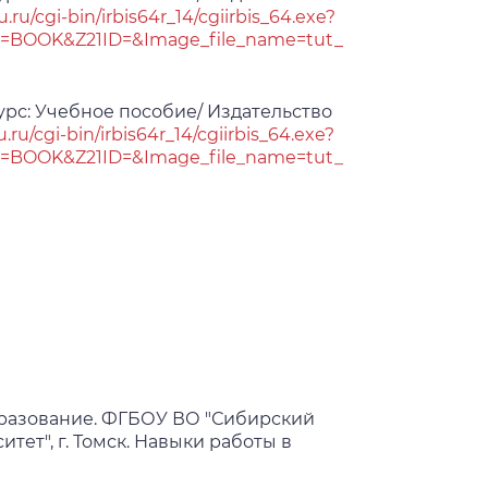
u.ru/cgi-bin/irbis64r_14/cgiirbis_64.exe?
BOOK&Z21ID=&Image_file_name=tut_
рс: Учебное пособие/ Издательство
u.ru/cgi-bin/irbis64r_14/cgiirbis_64.exe?
BOOK&Z21ID=&Image_file_name=tut_
рс: Учебное пособие/ Издательство
ib.tomsk.ru/cgi-
&Z21ID=15126815198704331158339&Im
разование. ФГБОУ ВО "Сибирский
ет", г. Томск. Навыки работы в