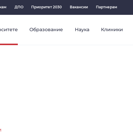
кам
ДПО
Приоритет 2030
Вакансии
Партнерам
рситете
Образование
Наука
Клиники
и