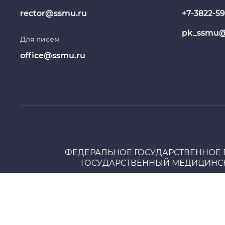
телекоммуникационные технологии в 
rector@ssmu.ru
+7-3822-59
электронной информационно-образова
Работа и карьера в СибГМУ
организации высшего образования .
pk_ssmu@
Для писем
Дополнительное профессиональное
2019
Дополнительное профессиональное об
образование
office@ssmu.ru
государственный медицинский университ
сопровождение онлайн-курса для обуч
Медиапортал университета
1992
Высшее образование - специалитет, ма
университет им. В.В. Куйбышева. Биоло
ФЕДЕРАЛЬНОЕ ГОСУДАРСТВЕННОЕ
ГОСУДАРСТВЕННЫЙ МЕДИЦИНСК
Сведения об образовательной
Интернет-
организации