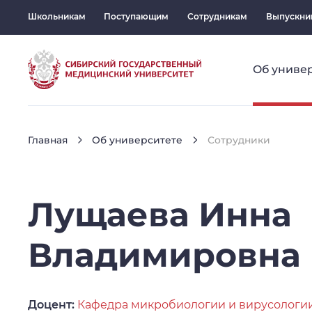
Школьникам
Поступающим
Сотрудникам
Выпускни
Об униве
Главная
Об университете
Сотрудники
Лущаева
Инна
Владимировна
Доцент:
Кафедра микробиологии и вирусологи