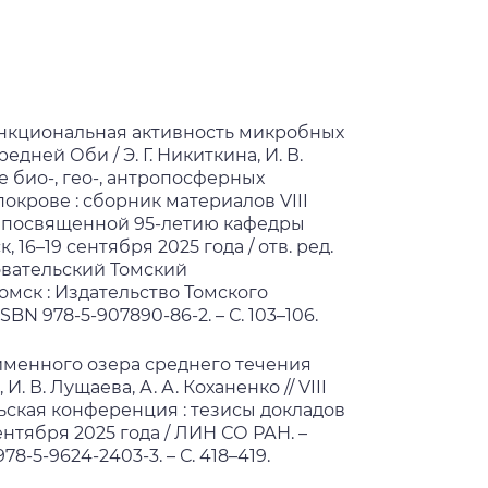
функциональная активность микробных
ней Оби / Э. Г. Никиткина, И. В.
е био-, гео-, антропосферных
окрове : сборник материалов VIII
 посвященной 95-летию кафедры
 16–19 сентября 2025 года / отв. ред.
овательский Томский
Томск : Издательство Томского
BN 978-5-907890-86-2. – С. 103–106.
менного озера среднего течения
 И. В. Лущаева, А. А. Коханенко // VIII
ская конференция : тезисы докладов
нтября 2025 года / ЛИН СО РАН. –
78-5-9624-2403-3. – С. 418–419.