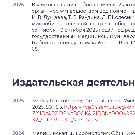
2025
Взаимосвязь микробиологической актив
органическим веществом вод пойменных 
И. В. Лущаева, Т. В. Раудина, Л. Г. Колесн
микробиологический конгресс : сборник 
сентября – 3 октября 2025 года / под ред
государственный медицинский университ
Библиотечноиздательский центр ВолгГМУ, 
68.
Издательская деятельн
2025
Medical microbiology. General course: У
2025. 50. 15,3.
https://irbis64.ssmu.ru/cgi-bi
Z21ID=&P21DBN=BOOK&I21DBN=BOOK&S21
&2_S21P03=I=&2_S21STR=-5
2024
Медицинская микробиология. Общий ку