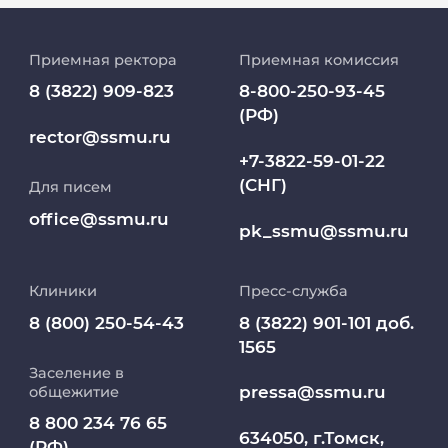
История университета
Приемная ректора
Приемная комиссия
Репозиторий клинических данных
8 (3822) 909-823
8-800-250-93-45
(РФ)
Клиники
rector@ssmu.ru
+7-3822-59-01-22
(СНГ)
Для писем
Работа и карьера в СибГМУ
office@ssmu.ru
pk_ssmu@ssmu.ru
Дополнительное профессиональное
образование
Клиники
Пресс-служба
Медиапортал университета
8 (800) 250-54-43
8 (3822) 901-101 доб.
1565
Заселение в
Абитуриент
pressa@ssmu.ru
общежитие
8 800 234 76 65
МедКласс
634050, г.Томск,
(РФ)