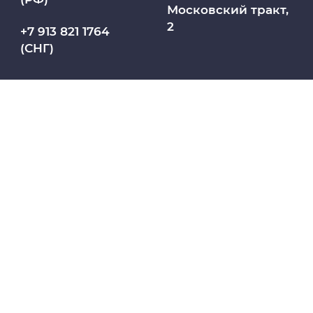
Московский тракт,
2
МАСЦ СибГМУ
+7 913 821 1764
(СНГ)
Научно-медицинская библиотека
Профсоюз работников СибГМУ
Электронный архив
Личный кабинет
Название юридического лица из ЕГРЮЛ:
Цифровые сервисы
ФЕДЕРАЛЬНОЕ ГОСУДАРСТВЕННОЕ
БЮДЖЕТНОЕ ОБРАЗОВАТЕЛЬНОЕ
Единая платежная система
УЧРЕЖДЕНИЕ ВЫСШЕГО ОБРАЗОВАНИЯ
"СИБИРСКИЙ ГОСУДАРСТВЕННЫЙ
МЕДИЦИНСКИЙ УНИВЕРСИТЕТ"
Образовательный портал