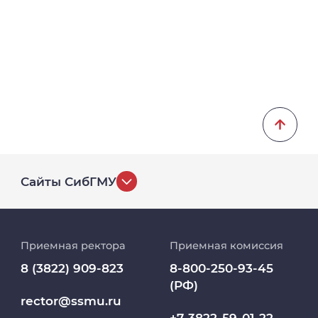
1997
Высшее образование - подготовка кадров
высшей квалификации. ВМФ при СГМУ.
Врач-терапевт
1996
Высшее образование - специалитет,
магистратура. Военно медицинский
факультет при Томском медицинском
институте. Врач
Сайты СибГМУ
История университета
Приемная ректора
Приемная комиссия
Репозиторий клинических данных
8 (3822) 909-823
8-800-250-93-45
(РФ)
Клиники
rector@ssmu.ru
+7-3822-59-01-22