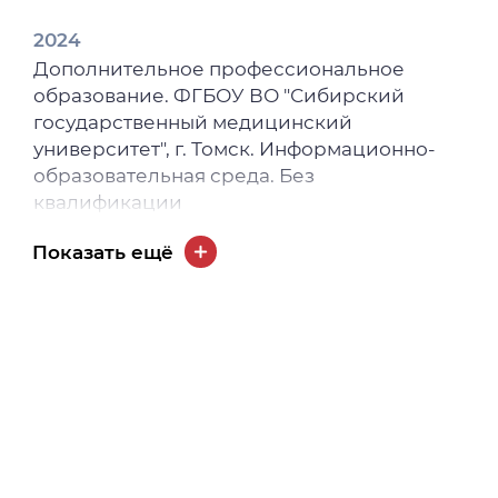
2024
Дополнительное профессиональное
образование. ФГБОУ ВО "Сибирский
государственный медицинский
университет", г. Томск. Информационно-
образовательная среда. Без
квалификации
2024
Показать ещё
Дополнительное профессиональное
образование. ФГБОУ ВО "Сибирский
государственный медицинский
университет", г. Томск. Первая помощь. Без
квалификации
2022
Дополнительное профессиональное
образование. ФГБОУ ВО "Сибирский