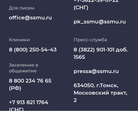
(СНГ)
Для писем
Работа и карьера в СибГМУ
office@ssmu.ru
pk_ssmu@ssmu.ru
Дополнительное профессиональное
образование
Клиники
Пресс-служба
Медиапортал университета
8 (800) 250-54-43
8 (3822) 901-101 доб.
1565
Заселение в
Абитуриент
pressa@ssmu.ru
общежитие
8 800 234 76 65
МедКласс
634050, г.Томск,
(РФ)
Московский тракт,
2
МАСЦ СибГМУ
+7 913 821 1764
(СНГ)
Научно-медицинская библиотека
Профсоюз работников СибГМУ