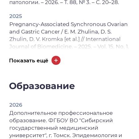
патологии. – 2026. – Т. 88, № 3. – С. 20–28.
2025
Pregnancy-Associated Synchronous Ovarian
and Gastric Cancer / E. M. Zhulina, D. S.
Zhulin, D. V. Kromka [et al.] // International
Journal of Biomedicine. – 2025. – Vol. 15, No. 1.
– P. 210-214.
Показать ещё
2025
From heterogeneity to hope: emerging
markers in triple-negative breast cancer
Образование
research / N. V. Krakhmal, M. I. Taranenko, S.
S. Naumov, S. V. Vtorushin. – DOI
2026
10.1007/s12032-025-02906-y // Medical
Дополнительное профессиональное
Oncology. – Vol. 42, No 8. – URL:
образование. ФГБОУ ВО "Сибирский
https://link.springer.com/article/10.1007/s120
государственный медицинский
32-025-02906-y. – Published: 16 July 2025.
университет", г. Томск. Эпидемиология и