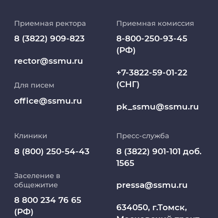
История университета
национальный исследовательский
медицинский центр РАН, НИИ
Приемная ректора
Приемная комиссия
фармакологии и регенеративной
Репозиторий клинических данных
8 (3822) 909-823
8-800-250-93-45
медицины им. Е.Д. Гольдберга. – Томск :
(РФ)
Издательство Томского государственного
Клиники
rector@ssmu.ru
университета, 2024. – ISBN 978-5-907890-
+7-3822-59-01-22
03-9. – С. 33-35.
(СНГ)
Для писем
Работа и карьера в СибГМУ
2024
office@ssmu.ru
pk_ssmu@ssmu.ru
Naumov, S. Multiplex immunohistochemistry
Дополнительное профессиональное
analysis of CTLA4, PD-L1, LAG3 and tumour
образование
microenvironment components in relation
Клиники
Пресс-служба
to MMR status in colorectal carcinoma :
Медиапортал университета
8 (800) 250-54-43
8 (3822) 901-101 доб.
[abstracts from 36th European Congress of
1565
Pathology (ECP 2024), Florence, 7 – 11
Заселение в
Абитуриент
September 2024] / S. Naumov, N. Krakhmal, S.
pressa@ssmu.ru
общежитие
Vtorushin // Virchows Archiv. – 2023. – Vol.
8 800 234 76 65
485, Suppl. 1. – URL:
МедКласс
634050, г.Томск,
(РФ)
https://link.springer.com/article/10.1007/s004