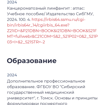
Бородина (Новосибирск, 22 марта 2022
2024
год) / ред. Т. И. Поспелова, А. Н. Машак, П.
Канцероматозный лимфангит : атлас:
А. Елясин. – Новосибирск: ИПЦ НГМУ,
Учебное пособие/ Издательство СибГМУ,
2022. – С. 344-350. – ISBN 978-5-85979-330-8.
2024. 100. 4.
https://irbis64.ssmu.ru/cgi-
bin/irbis64r_14/cgiirbis_64.exe?
2022
Z21ID=&P21DBN=BOOK&I21DBN=BOOK&S21F
Андрейченко, А. А. Морфологические
MT=fullwebr&C21COM=S&2_S21P02=0&2_S21P
изменения сердца у больных с легочной
03=I=&2_S21STR=-2
гипертензией / А. А. Андрейченко, А. В.
Завьялов, А. А. Неклюдов //
Морфологические науки -
Образование
фундаментальная основа медицины :
Материалы VII Международной
морфологической научно-практической
2024
конкурс-конференции студентов и
Дополнительное профессиональное
молодых ученых, посвященной 125-летию
образование. ФГБОУ ВО "Сибирский
со дня рождения профессора В.М.
государственный медицинский
Константинова, Новосибирск, 08 декабря
университет", г. Томск. Основы и принципы
2022 года. – Новосибирск: Новосибирский
формулировки посмертного