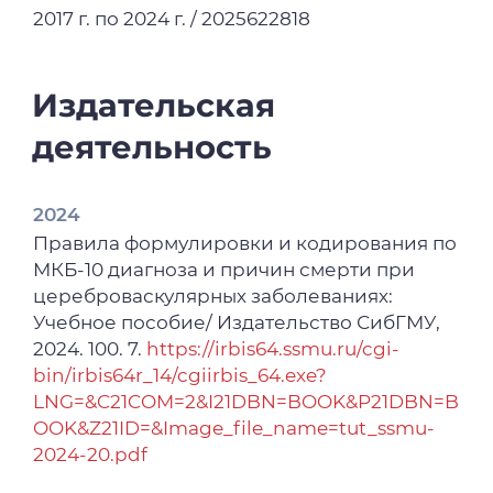
2017 г. по 2024 г. / 2025622818
Новосибирск, 07 декабря 2023 года / сост.
А. П. Надеев ; Новосибирский
государственный медицинский
Издательская
университет [и др.]. – Новосибирск : ИПЦ
НГМУ, 2023. – С. 173-175.
деятельность
2022
Анализ этиологической структуры
2024
бактериальных пневмоний у больных,
Правила формулировки и кодирования по
перенесших новую коронавирусную
МКБ-10 диагноза и причин смерти при
инфекцию COVID-19 (по данным
цереброваскулярных заболеваниях:
протоколов патологоанатомических
Учебное пособие/ Издательство СибГМУ,
исследований) / А. А. Неклюдов, А. В.
2024. 100. 7.
https://irbis64.ssmu.ru/cgi-
Завьялов, Н. В. Крахмаль [и др.] //
bin/irbis64r_14/cgiirbis_64.exe?
Бородинские чтения: материалы III
LNG=&C21COM=2&I21DBN=BOOK&P21DBN=B
Международной научно-практической
OOK&Z21ID=&Image_file_name=tut_ssmu-
конференции, посвященной 90-летию
2024-20.pdf
академика РАН Юрия Ивановича