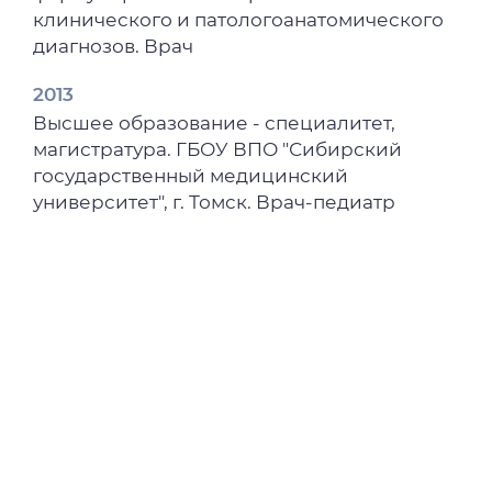
государственный медицинский
клинического и патологоанатомического
университет, 2022. – С. 39-41.
диагнозов. Врач
2022
2013
Изучение случаев летальных исходов от
Высшее образование - специалитет,
злокачественных новообразований в
магистратура. ГБОУ ВПО "Сибирский
группе больных, перенесших новую
государственный медицинский
коронавирусную инфекцию COVID-19 / А.
университет", г. Томск. Врач-педиатр
В. Завьялов, А. А. Неклюдов, Д. Т. Мусаева
[и др.] // Морфологические науки -
фундаментальная основа медицины :
материалы VII Международной
морфологической научно-практической
конкурс-конференции студентов и
молодых ученых, посвященной 125-летию
со дня рождения профессора В.М.
Константинова, Новосибирск, 08 декабря
2022 года. – Новосибирск :
Новосибирский государственный