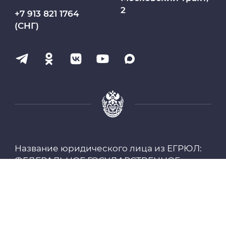
2
МАСЦ СибГМУ
+7 913 821 1764
(СНГ)
Научно-медицинская библиотека
Профсоюз работников СибГМУ
Электронный архив
Личный кабинет
Название юридического лица из ЕГРЮЛ:
Цифровые сервисы
ФЕДЕРАЛЬНОЕ ГОСУДАРСТВЕННОЕ
БЮДЖЕТНОЕ ОБРАЗОВАТЕЛЬНОЕ
Единая платежная система
УЧРЕЖДЕНИЕ ВЫСШЕГО ОБРАЗОВАНИЯ
"СИБИРСКИЙ ГОСУДАРСТВЕННЫЙ
МЕДИЦИНСКИЙ УНИВЕРСИТЕТ"
Образовательный портал
МИНИСТЕРСТВА ЗДРАВООХРАНЕНИЯ