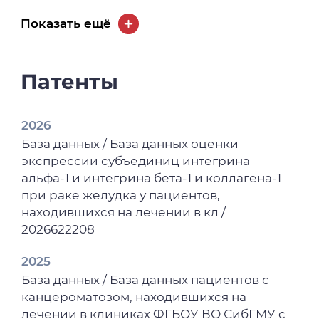
инфаркта миокарда у больных,
Показать ещё
перенесших новую коронавирусную
инфекцию COVID-19 / М. В. Завьялова, А. А.
Неклюдов, А. В. Завьялов [и др.] //
Патенты
Кардиология. – 2023. – Т. 63, № 8. – С. 19-25.
2023
2026
Особенности метастазирования карцином
База данных / База данных оценки
у больных, перенесших новую
экспрессии субъединиц интегрина
коронавирусную инфекцию COVID-19 / А.
альфа-1 и интегрина бета-1 и коллагена-1
В. Завьялов, А. А. Неклюдов, Е. С.
при раке желудка у пациентов,
Андрюхова [и др.] // Морфологические
находившихся на лечении в кл /
науки - фундаментальная основа
2026622208
медицины : материалы VIII
Международной морфологической
2025
научно-практической конкурс-
База данных / База данных пациентов с
конференции студентов и молодых
канцероматозом, находившихся на
ученых, посвященной 100-летию со дня
лечении в клиниках ФГБОУ ВО СибГМУ c
рождения профессора Н.В. Донских,