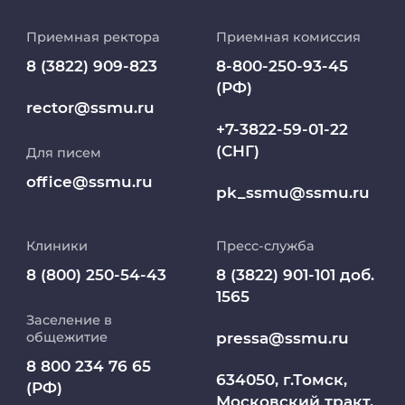
История университета
Приемная ректора
Приемная комиссия
Репозиторий клинических данных
8 (3822) 909-823
8-800-250-93-45
(РФ)
Клиники
rector@ssmu.ru
+7-3822-59-01-22
(СНГ)
Для писем
Работа и карьера в СибГМУ
office@ssmu.ru
pk_ssmu@ssmu.ru
Дополнительное профессиональное
образование
Клиники
Пресс-служба
Медиапортал университета
8 (800) 250-54-43
8 (3822) 901-101 доб.
1565
Заселение в
Абитуриент
pressa@ssmu.ru
общежитие
8 800 234 76 65
МедКласс
634050, г.Томск,
(РФ)
Московский тракт,