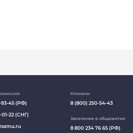
Абитуриент
МедКласс
комиссия
Клиники
-93-45 (РФ)
8 (800) 250-54-43
МАСЦ СибГМУ
-01-22 (СНГ)
Научно-медицинская библиотека
Заселение в общежитие
ssmu.ru
8 800 234 76 65 (РФ)
Профсоюз работников СибГМУ