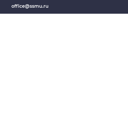
образование
office@ssmu.ru
Медиапортал университета
ФЕДЕРАЛЬНОЕ ГОСУДАРСТВЕННОЕ
ГОСУДАРСТВЕННЫЙ МЕДИЦИНСК
Сведения об образовательной
Интернет-
организации
Вакансии
Реквизиты
Противоде
Карта коммуникаций
Контакты