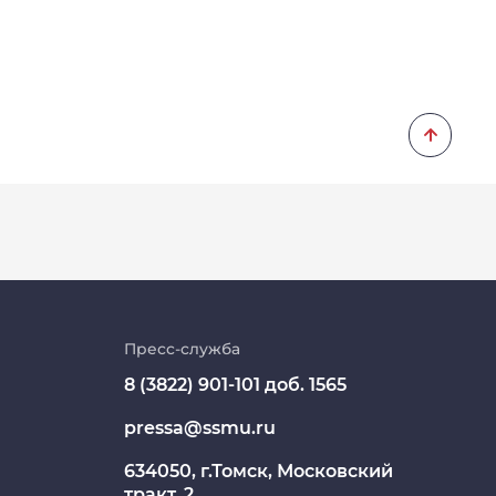
Личный кабинет
Цифровые сервисы
Пресс-служба
8 (3822) 901-101 доб. 1565
Единая платежная система
pressa@ssmu.ru
Образовательный портал
634050, г.Томск, Московский
Опросы СибГМУ
тракт, 2