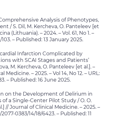
 Comprehensive Analysis of Phenotypes,
 / S. Dil, M. Kercheva, O. Panteleev [et
na (Lithuania). – 2024. – Vol. 61, No 1. –
03. – Published: 13 January 2025.
cardial Infarction Complicated by
ions with SCAI Stages and Patients’
va, M. Kercheva, O. Panteleev [et al.]. –
l Medicine. – 2025. – Vol 14, No 12. – URL:
. – Published: 16 June 2025.
on on the Development of Delirium in
 of a Single-Center Pilot Study / O. O.
.] // Journal of Clinical Medicine. – 2025. –
/2077-0383/14/18/6423. – Published: 11
т миокарда-ассоциированном