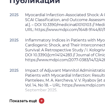
Публикации
2025
Myocardial Infarction-Associated Shock: A
SCAI Classification, and Outcome Assessment
al.]. – DOI 10.3390/medicina61010103 // Medici
URL: https://www.mdpi.com/1648-9144/61/1/1
2025
Inflammatory Indices in Patients with Myo
Cardiogenic Shock, and Their Interconnect
Survival: A Retrospective Study / I. Kologrivo
DOI 10.3390/jcm14124283 // Journal of Clinica
https://www.mdpi.com/2077-0383/14/12/4283
2025
Impact of Adjuvant Mannitol Administrati
Patients with Myocardial Infarction: Results
Panteleev, M. A. Kercheva, V. V. Ryabov [et al
Vol. 14, No 18. – URL: https://www.mdpi.com
September 2025.
2025
Цитокиновая гемосорбция при инфарк
Показать ещё