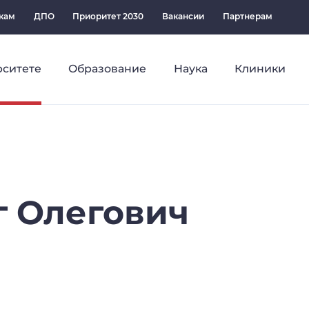
кам
ДПО
Приоритет 2030
Вакансии
Партнерам
рситете
Образование
Наука
Клиники
г
Олегович