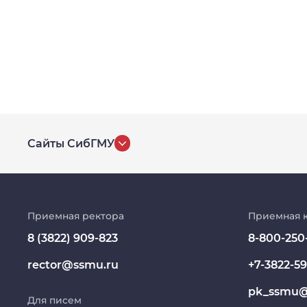
Сайты СибГМУ
История университета
Репозиторий клинических данных
Приемная ректора
Приемная 
8 (3822) 909-823
8-800-250
Клиники
rector@ssmu.ru
+7-3822-59
Работа и карьера в СибГМУ
pk_ssmu@
Для писем
Дополнительное профессиональное