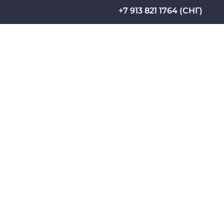
+7 913 821 1764 (СНГ)
Электронный архив
Название юридического лица из ЕГРЮЛ:
 БЮДЖЕТНОЕ ОБРАЗОВАТЕЛЬНОЕ УЧРЕЖДЕНИЕ ВЫ
ИЙ УНИВЕРСИТЕТ" МИНИСТЕРСТВА ЗДРАВООХРА
ИНН: 7018013613
приемная ректора
Минпросвещения России
Минобрнауки России
йствие коррупции
Приказ №602 от 02.09.2022 
утверждении порядка дейс
(общих правил) при различ