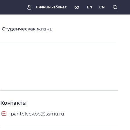
EN
CN
Личный кабинет
Студенческая жизнь
Контакты
panteleev.oo@ssmu.ru