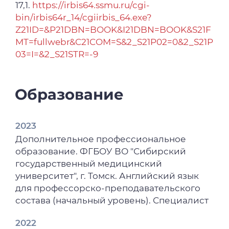
17,1.
https://irbis64.ssmu.ru/cgi-
bin/irbis64r_14/cgiirbis_64.exe?
Z21ID=&P21DBN=BOOK&I21DBN=BOOK&S21F
MT=fullwebr&C21COM=S&2_S21P02=0&2_S21P
03=I=&2_S21STR=-9
Образование
2023
Дополнительное профессиональное
образование. ФГБОУ ВО "Сибирский
государственный медицинский
университет", г. Томск. Английский язык
для профессорско-преподавательского
состава (начальный уровень). Специалист
2022