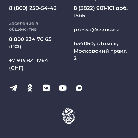
Медиапортал университета
8 (800) 250-54-43
8 (3822) 901-101 доб.
1565
Заселение в
Абитуриент
pressa@ssmu.ru
общежитие
8 800 234 76 65
МедКласс
634050, г.Томск,
(РФ)
Московский тракт,
2
МАСЦ СибГМУ
+7 913 821 1764
(СНГ)
Научно-медицинская библиотека
Профсоюз работников СибГМУ
Электронный архив
Личный кабинет