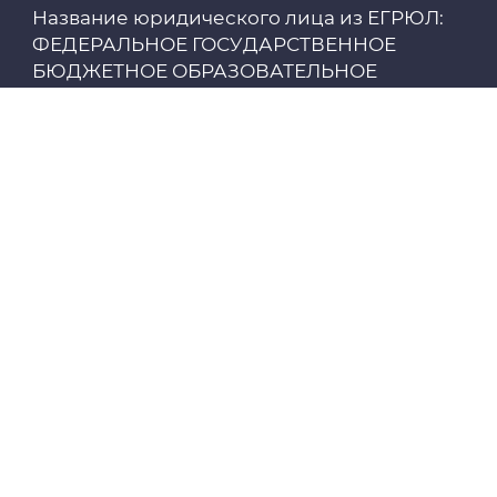
Название юридического лица из ЕГРЮЛ:
Цифровые сервисы
ФЕДЕРАЛЬНОЕ ГОСУДАРСТВЕННОЕ
БЮДЖЕТНОЕ ОБРАЗОВАТЕЛЬНОЕ
Единая платежная система
УЧРЕЖДЕНИЕ ВЫСШЕГО ОБРАЗОВАНИЯ
"СИБИРСКИЙ ГОСУДАРСТВЕННЫЙ
МЕДИЦИНСКИЙ УНИВЕРСИТЕТ"
Образовательный портал
МИНИСТЕРСТВА ЗДРАВООХРАНЕНИЯ
РОССИЙСКОЙ ФЕДЕРАЦИИ
Опросы СибГМУ
ИНН: 7018013613
ЦДОТ
Сведения об образовательной организации
Реквизиты
Карта коммуникаций
Инклюзивное образование
Аккредитация специалистов