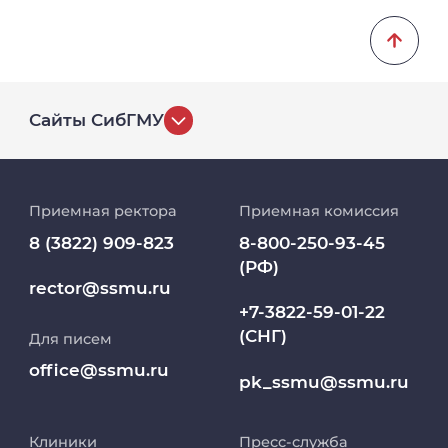
Сайты СибГМУ
История университета
Приемная ректора
Приемная комиссия
Репозиторий клинических данных
8 (3822) 909-823
8-800-250-93-45
(РФ)
Клиники
rector@ssmu.ru
+7-3822-59-01-22
(СНГ)
Для писем
Работа и карьера в СибГМУ
office@ssmu.ru
pk_ssmu@ssmu.ru
Дополнительное профессиональное
образование
Клиники
Пресс-служба