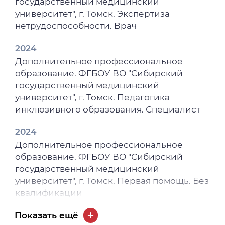
государственный медицинский
университет", г. Томск. Экспертиза
2023
нетрудоспособности. Врач
Поражение пищевода в сочетании с
наследственной моторной и сенсорной
2024
нейропатией у ребенка 12 лет / Г. Н.
Дополнительное профессиональное
Янкина, Е. В. Лошкова, А. И. Хавкин [и др.] //
образование. ФГБОУ ВО "Сибирский
Экспериментальная и клиническая
государственный медицинский
гастроэнтерология. – 2023. – № 7(215). – С.
университет", г. Томск. Педагогика
170-176.
инклюзивного образования. Специалист
2021
2024
Энтеропатия, индуцированная пищевыми
Дополнительное профессиональное
белками, и ее осложнения / Г. Н. Янкина, Л.
образование. ФГБОУ ВО "Сибирский
В. Горленко, Е. В. Лошкова [и др.] //
государственный медицинский
Российский вестник перинатологии и
университет", г. Томск. Первая помощь. Без
педиатрии. – 2021. – Т. 66, № 5. – С. 135-140.
квалификации
2021
2024
Показать ещё
Влияние оздоровительных технологий на