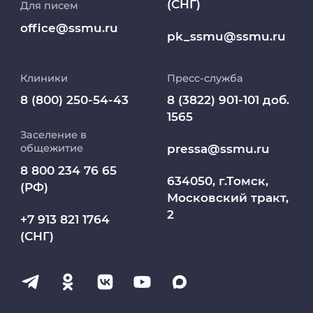
(СНГ)
Для писем
Работа и карьера в СибГМУ
office@ssmu.ru
pk_ssmu@ssmu.ru
Дополнительное профессиональное
образование
Клиники
Пресс-служба
Медиапортал университета
8 (800) 250-54-43
8 (3822) 901-101 доб.
1565
Заселение в
Абитуриент
pressa@ssmu.ru
общежитие
8 800 234 76 65
МедКласс
634050, г.Томск,
(РФ)
Московский тракт,
2
МАСЦ СибГМУ
+7 913 821 1764
(СНГ)
Научно-медицинская библиотека
Профсоюз работников СибГМУ