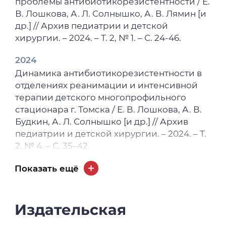
проблемы антибиотикорезистентности / Е.
В. Лошкова, А. Л. Солнышко, А. В. Лямин [и
др.] // Архив педиатрии и детской
хирургии. – 2024. – Т. 2, № 1. – С. 24-46.
2024
Динамика антибиотикорезистентности в
отделениях реанимации и интенсивной
терапии детского многопрофильного
стационара г. Томска / Е. В. Лошкова, А. В.
Будкин, А. Л. Солнышко [и др.] // Архив
педиатрии и детской хирургии. – 2024. – Т.
2, № 4. – С. 35–42.
2023
Показать ещё
Клинические «маски» гетеротопии
поджелудочной железы: описание
клинического случая и систематический
Издательская
мета-анализ / Г. Н. Янкина, Е. В. Лошкова, И.