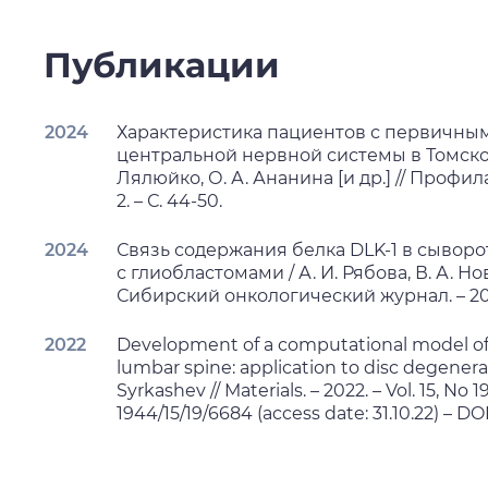
Публикации
2024
Характеристика пациентов с первичны
центральной нервной системы в Томской о
Лялюйко, О. А. Ананина [и др.] // Профил
2. – С. 44-50.
2024
Связь содержания белка DLK-1 в сывор
с глиобластомами / А. И. Рябова, В. А. Нов
Сибирский онкологический журнал. – 2024. 
2022
Development of a computational model of 
lumbar spine: application to disc degeneratio
Syrkashev // Materials. – 2022. – Vol. 15, N
1944/15/19/6684 (access date: 31.10.22) – D