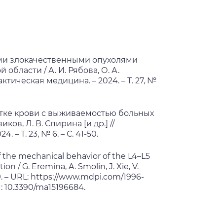
ми злокачественными опухолями
бласти / А. И. Рябова, О. А.
актическая медицина. – 2024. – Т. 27, №
отке крови с выживаемостью больных
иков, Л. В. Спирина [и др.] //
– Т. 23, № 6. – С. 41-50.
the mechanical behavior of the L4–L5
n / G. Eremina, A. Smolin, J. Xie, V.
o 19. – URL: https://www.mdpi.com/1996-
OI: 10.3390/ma15196684.