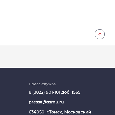
Личный кабинет
Цифровые сервисы
Пресс-служба
8 (3822) 901-101 доб. 1565
Единая платежная система
pressa@ssmu.ru
Образовательный портал
634050, г.Томск, Московский