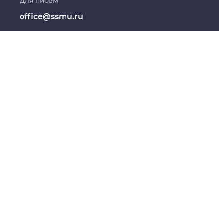
Для писем
Дополнительное профессиональное
образование
office@ssmu.ru
Медиапортал университета
ФЕДЕРАЛЬНОЕ ГОСУДАРСТВЕННОЕ
ГОСУДАРСТВЕННЫЙ МЕДИЦИНСК
Сведения об образовательной
Интернет-
организации
Вакансии
Реквизиты
Противоде
Карта коммуникаций