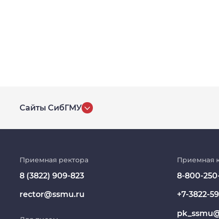
Сайты СибГМУ
История университета
Репозиторий клинических данных
Приемная ректора
Приемная 
8 (3822) 909-823
8-800-250
Клиники
rector@ssmu.ru
+7-3822-59
Работа и карьера в СибГМУ
pk_ssmu@