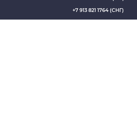
Профсоюз работников СибГМУ
+7 913 821 1764 (СНГ)
Электронный архив
Название юридического лица из ЕГРЮЛ:
 БЮДЖЕТНОЕ ОБРАЗОВАТЕЛЬНОЕ УЧРЕЖДЕНИЕ ВЫ
ИЙ УНИВЕРСИТЕТ" МИНИСТЕРСТВА ЗДРАВООХРА
ИНН: 7018013613
приемная ректора
Минпросвещения России
Минобрнауки России
йствие коррупции
Приказ №602 от 02.09.2022 
утверждении порядка дейс