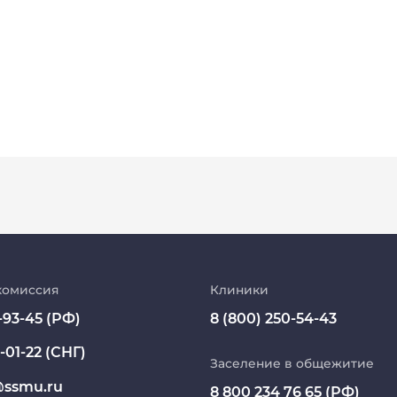
Абитуриент
МедКласс
комиссия
Клиники
-93-45 (РФ)
8 (800) 250-54-43
МАСЦ СибГМУ
-01-22 (СНГ)
Научно-медицинская библиотека
Заселение в общежитие
ssmu.ru
8 800 234 76 65 (РФ)