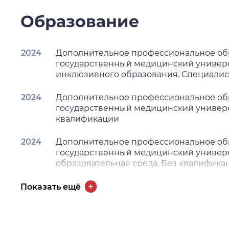
Образование
2024
Дополнительное профессиональное об
государственный медицинский университ
инклюзивного образования. Специалис
2024
Дополнительное профессиональное об
государственный медицинский университ
квалификации
2024
Дополнительное профессиональное об
государственный медицинский универси
образовательная среда. Без квалифика
2024
Дополнительное профессиональное об
Показать ещё
государственный медицинский универси
экспертиза. Врач