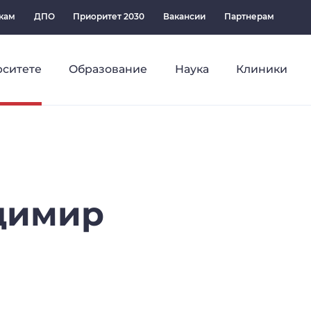
кам
ДПО
Приоритет 2030
Вакансии
Партнерам
рситете
Образование
Наука
Клиники
димир