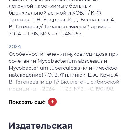
легочной паренхимы у больных
бронхиальной астмой и ХОБЛ / К. Ф.
Тетенев, Т. Н. Бодрова, И. Д. Беспалова, А.
В. Тетенева // Терапевтический архив. –
2024. – Т. 96, № 3. – С. 246-252.
2024
Особенности течения муковисцидоза при
сочетании Mycobacterium abscessus и
Mycobacterium tuberculosis (клиническое
наблюдение) / О. В. Филинюк, Е. А. Крук, А.
В. Тетенева [и др.] // Бюллетень сибирской
медицины. – 2024. – Т. 23, № 2. – С. 190-198.
2024
Показать ещё
Гормонально-метаболические нарушения
при дисплазиях соединительной ткани / И.
Д. Беспалова, З. С. Чомаева, A. B. Тетенева
Издательская