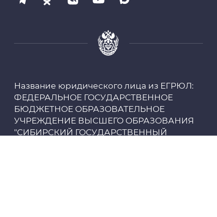
Профсоюз работников СибГМУ
Электронный архив
Личный кабинет
Название юридического лица из ЕГРЮЛ:
Цифровые сервисы
ФЕДЕРАЛЬНОЕ ГОСУДАРСТВЕННОЕ
БЮДЖЕТНОЕ ОБРАЗОВАТЕЛЬНОЕ
Единая платежная система
УЧРЕЖДЕНИЕ ВЫСШЕГО ОБРАЗОВАНИЯ
"СИБИРСКИЙ ГОСУДАРСТВЕННЫЙ
МЕДИЦИНСКИЙ УНИВЕРСИТЕТ"
Образовательный портал
МИНИСТЕРСТВА ЗДРАВООХРАНЕНИЯ
РОССИЙСКОЙ ФЕДЕРАЦИИ
Опросы СибГМУ
ИНН: 7018013613
ЦДОТ
Сведения об образовательной организации