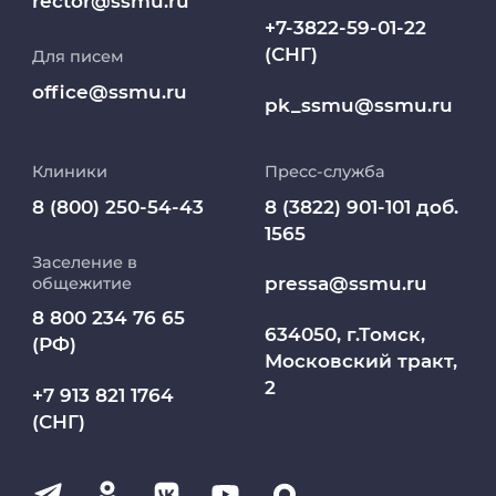
rector@ssmu.ru
+7-3822-59-01-22
(СНГ)
Для писем
Работа и карьера в СибГМУ
office@ssmu.ru
pk_ssmu@ssmu.ru
Дополнительное профессиональное
образование
Клиники
Пресс-служба
Медиапортал университета
8 (800) 250-54-43
8 (3822) 901-101 доб.
1565
Заселение в
Абитуриент
pressa@ssmu.ru
общежитие
8 800 234 76 65
МедКласс
634050, г.Томск,
(РФ)
Московский тракт,
2
МАСЦ СибГМУ
+7 913 821 1764
(СНГ)
Научно-медицинская библиотека