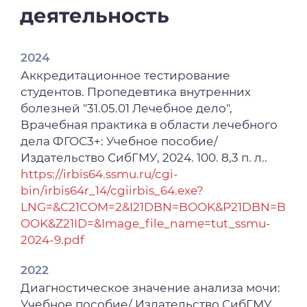
[и др.] // Бюллетень сибирской медицины.
деятельность
– 2024. – Т. 23, № 3. – С. 136-144.
2023
2024
Структурные и функциональные
Аккредитационное тестирование
нарушения бронхолегочной системы у
студентов. Пропедевтика внутренних
пациентов с дисплазией соединительной
болезней "31.05.01 Лечебное дело",
ткани и недостаточностью питания / А. В.
Врачебная практика в области лечебного
Тетенева, И. Д. Беспалова, Н. А. Сердюков
дела ФГОС3+: Учебное пособие/
[и др.] // Сибирское медицинское
Издательство СибГМУ, 2024. 100. 8,3 п. л..
обозрение. – 2023. – № 6(144). – С. 33-40.
https://irbis64.ssmu.ru/cgi-
bin/irbis64r_14/cgiirbis_64.exe?
2021
LNG=&C21COM=2&I21DBN=BOOK&P21DBN=B
Гендерные аспекты развития уролитиаза у
OOK&Z21ID=&Image_file_name=tut_ssmu-
пациентов с метаболическим синдромом /
2024-9.pdf
И. Д. Беспалова, В. С. Бощенко, Ю. И.
Кощавцева [и др.] // Бюллетень сибирской
2022
медицины. – 2021. – Т. 20, № 4. – С. 123-130.
Диагностическое значение анализа мочи:
Учебное пособие/ Издательство СибГМУ,