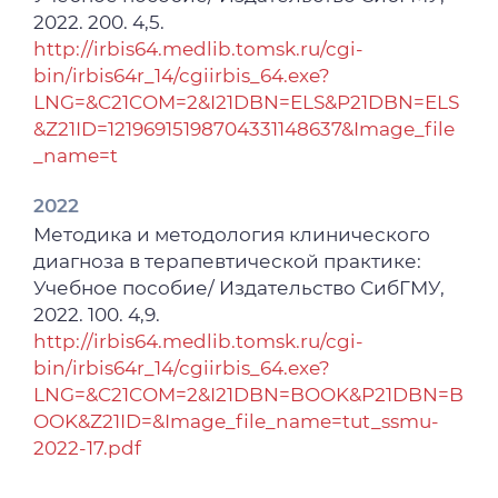
2022. 200. 4,5.
http://irbis64.medlib.tomsk.ru/cgi-
bin/irbis64r_14/cgiirbis_64.exe?
LNG=&C21COM=2&I21DBN=ELS&P21DBN=ELS
&Z21ID=12196915198704331148637&Image_file
_name=t
2022
Методика и методология клинического
диагноза в терапевтической практике:
Учебное пособие/ Издательство СибГМУ,
2022. 100. 4,9.
http://irbis64.medlib.tomsk.ru/cgi-
bin/irbis64r_14/cgiirbis_64.exe?
LNG=&C21COM=2&I21DBN=BOOK&P21DBN=B
OOK&Z21ID=&Image_file_name=tut_ssmu-
2022-17.pdf