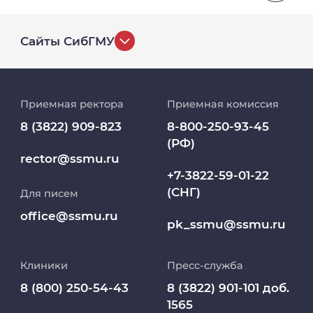
Дополнительное профессиональное
образование. ФГБОУ ВО "Сибирский
государственный медицинский
Сайты СибГМУ
университет", г. Томск. Комплексное
сопровождение образовательного
История университета
процесса обучения инвалидов и лиц с
ограниченными возможностями здоровья.
Приемная ректора
Приемная комиссия
Репозиторий клинических данных
8 (3822) 909-823
8-800-250-93-45
2021
(РФ)
Дополнительное профессиональное
Клиники
rector@ssmu.ru
образование. ООО "ПрофАудитКонсалт".
+7-3822-59-01-22
Охрана труда, программа обучения
(СНГ)
Для писем
Работа и карьера в СибГМУ
руководителей и специалистов
office@ssmu.ru
организаций.
pk_ssmu@ssmu.ru
Дополнительное профессиональное
2020
образование
Клиники
Пресс-служба
Дополнительное профессиональное
образование. ФГБОУ ВО "Сибирский
Медиапортал университета
8 (800) 250-54-43
8 (3822) 901-101 доб.
государственный медицинский
1565