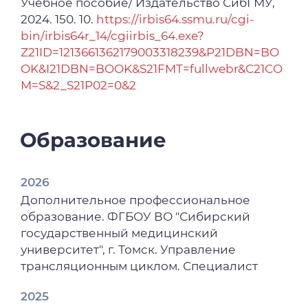
Учебное пособие/ Издательство СибГМУ,
(на основе анатомической терминологии)
2024. 150. 10.
https://irbis64.ssmu.ru/cgi-
/ М. Г. Волкова, С. Л. Васильева, Д. Ф.
bin/irbis64r_14/cgiirbis_64.exe?
Мымрина, А. А. Абрамова // Ученые
Z21ID=1213661362179003318239&P21DBN=BO
записки Новгородского государственного
OK&I21DBN=BOOK&S21FMT=fullwebr&C21CO
университета. – 2021. – № 5 (38). – С. 546-552.
M=S&2_S21P02=0&2
Образование
2026
Дополнительное профессиональное
образование. ФГБОУ ВО "Сибирский
государственный медицинский
университет", г. Томск. Управление
трансляционным циклом. Специалист
2025