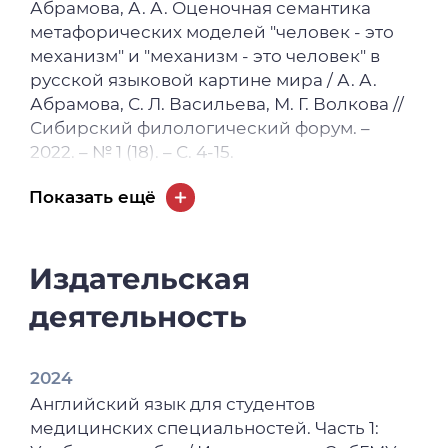
Абрамова, А. А. Оценочная семантика
метафорических моделей "человек - это
механизм" и "механизм - это человек" в
русской языковой картине мира / А. А.
Абрамова, С. Л. Васильева, М. Г. Волкова //
Сибирский филологический форум. –
2022. – № 1 (18). – С. 4-15.
2022
Показать ещё
Волкова, М. Г. Особенности перевода
терминов в сфере информационных
технологий / М. Г. Волкова, С. Л. Васильева,
Издательская
А. А. Абрамова // Вестник Томского
деятельность
государственного педагогического
университета. – 2022. – № 6(224). – С. 62-71.
2024
2021
Английский язык для студентов
Фонетическая адаптация медицинских
медицинских специальностей. Часть 1:
латинских терминов в английском языке