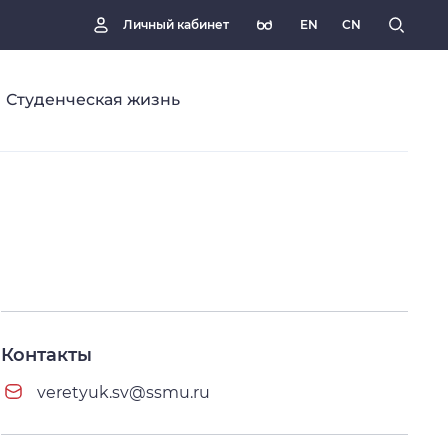
EN
CN
Личный кабинет
Студенческая жизнь
Контакты
veretyuk.sv@ssmu.ru