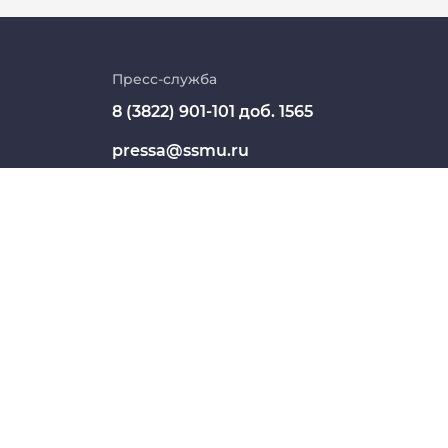
Личный кабинет
Цифровые сервисы
Пресс-служба
8 (3822) 901-101 доб. 1565
Единая платежная система
pressa@ssmu.ru
Образовательный портал
634050, г.Томск, Московский
Опросы СибГМУ
тракт, 2
ЦДОТ
СШЕГО ОБРАЗОВАНИЯ "СИБИРСКИЙ