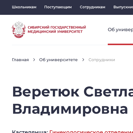
Школьникам
Поступающим
Сотрудникам
Выпускни
Об униве
Главная
Об университете
Сотрудники
Веретюк
Светл
Владимировна
Кастелянша:
Гинекологическое отделени