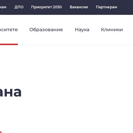
кам
ДПО
Приоритет 2030
Вакансии
Партнерам
рситете
Образование
Наука
Клиники
ана
е