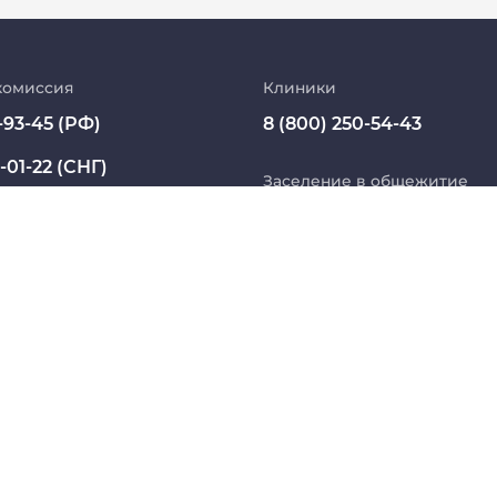
Абитуриент
МедКласс
комиссия
Клиники
-93-45 (РФ)
8 (800) 250-54-43
МАСЦ СибГМУ
-01-22 (СНГ)
Научно-медицинская библиотека
Заселение в общежитие
ssmu.ru
8 800 234 76 65 (РФ)
Профсоюз работников СибГМУ
+7 913 821 1764 (СНГ)
Электронный архив
Название юридического лица из ЕГРЮЛ:
 БЮДЖЕТНОЕ ОБРАЗОВАТЕЛЬНОЕ УЧРЕЖДЕНИЕ ВЫ