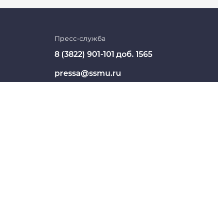
Личный кабинет
Цифровые сервисы
Пресс-служба
8 (3822) 901-101 доб. 1565
Единая платежная система
pressa@ssmu.ru
Образовательный портал
634050, г.Томск, Московский
Опросы СибГМУ
тракт, 2
ЦДОТ
СШЕГО ОБРАЗОВАНИЯ "СИБИРСКИЙ