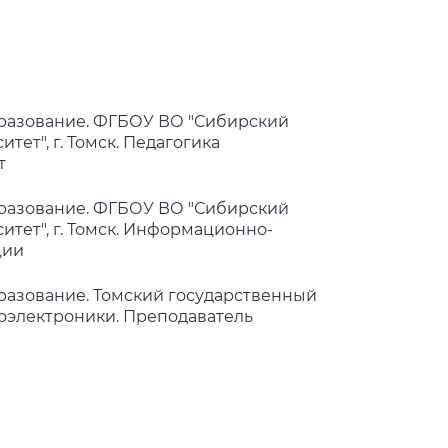
разование. ФГБОУ ВО "Сибирский
ет", г. Томск. Педагогика
т
разование. ФГБОУ ВО "Сибирский
тет", г. Томск. Информационно-
ции
азование. Томский государственный
оэлектроники. Преподаватель
гистратура. ФГАОУ ВО "Национальный
нный университет" г. Томск.