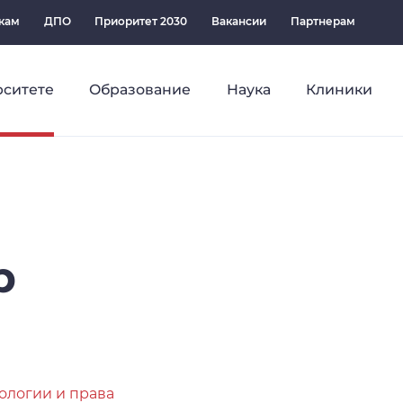
кам
ДПО
Приоритет 2030
Вакансии
Партнерам
рситете
Образование
Наука
Клиники
р
ологии и права