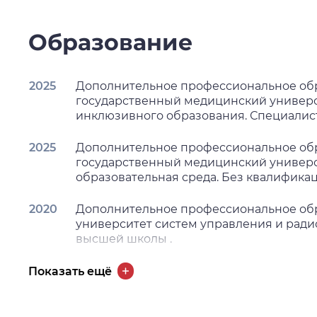
Образование
2025
Дополнительное профессиональное об
государственный медицинский университ
инклюзивного образования. Специалис
2025
Дополнительное профессиональное об
государственный медицинский универси
образовательная среда. Без квалифика
2020
Дополнительное профессиональное обр
университет систем управления и ради
высшей школы .
2018
Высшее образование - специалитет, ма
Показать ещё
исследовательский Томский госудрастве