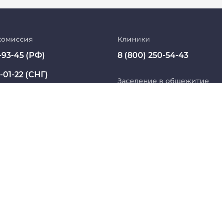
Абитуриент
МедКласс
комиссия
Клиники
-93-45 (РФ)
8 (800) 250-54-43
МАСЦ СибГМУ
-01-22 (СНГ)
Научно-медицинская библиотека
Заселение в общежитие
ssmu.ru
8 800 234 76 65 (РФ)
Профсоюз работников СибГМУ
+7 913 821 1764 (СНГ)
Электронный архив
Название юридического лица из ЕГРЮЛ:
 БЮДЖЕТНОЕ ОБРАЗОВАТЕЛЬНОЕ УЧРЕЖДЕНИЕ ВЫ