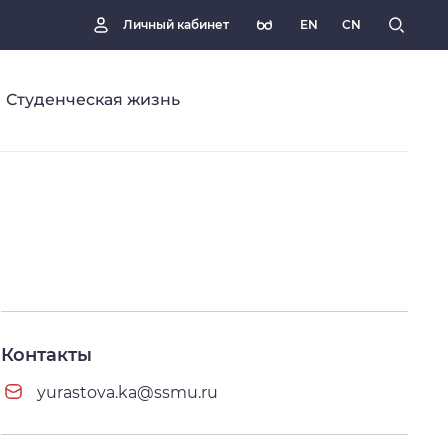
EN
CN
Личный кабинет
Студенческая жизнь
Контакты
yurastova.ka@ssmu.ru