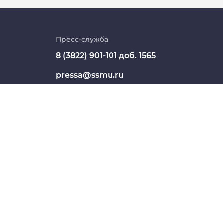
Личный кабинет
Цифровые сервисы
Пресс-служба
8 (3822) 901-101 доб. 1565
Единая платежная система
pressa@ssmu.ru
Образовательный портал
634050, г.Томск, Московский
Опросы СибГМУ
тракт, 2
ЦДОТ
СШЕГО ОБРАЗОВАНИЯ "СИБИРСКИЙ