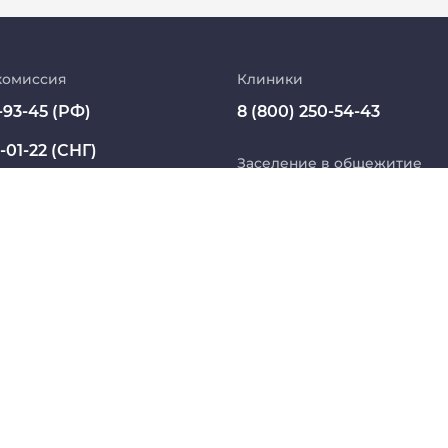
Абитуриент
МедКласс
комиссия
Клиники
-93-45 (РФ)
8 (800) 250-54-43
МАСЦ СибГМУ
-01-22 (СНГ)
Научно-медицинская библиотека
Заселение в общежитие
ssmu.ru
8 800 234 76 65 (РФ)
Профсоюз работников СибГМУ
+7 913 821 1764 (СНГ)
Электронный архив
Название юридического лица из ЕГРЮЛ:
 БЮДЖЕТНОЕ ОБРАЗОВАТЕЛЬНОЕ УЧРЕЖДЕНИЕ ВЫ