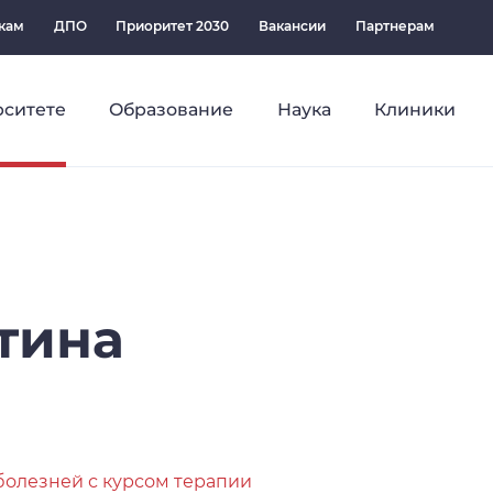
кам
ДПО
Приоритет 2030
Вакансии
Партнерам
рситете
Образование
Наука
Клиники
тина
а
болезней с курсом терапии