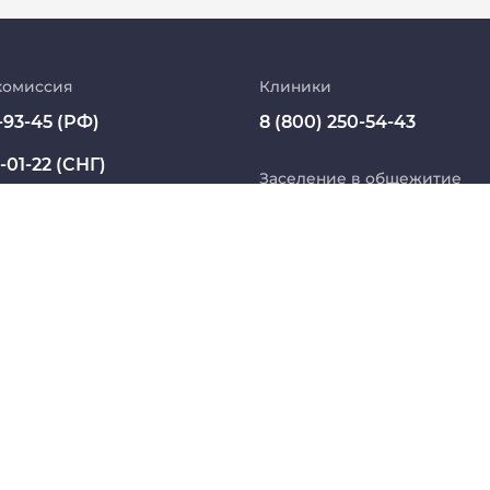
есса обучения инвалидов и лиц с
Абитуриент
ья. Специалист
МедКласс
комиссия
Клиники
разование. ФГБОУ ВО "Сибирский
ет", г. Томск. Психология и
-93-45 (РФ)
8 (800) 250-54-43
МАСЦ СибГМУ
-01-22 (СНГ)
Научно-медицинская библиотека
Заселение в общежитие
разование. ФГБОУ ВО "Томский
ssmu.ru
правления и радиоэлектроники".
8 800 234 76 65 (РФ)
Профсоюз работников СибГМУ
е профессиональной коммуникации.
+7 913 821 1764 (СНГ)
Электронный архив
гистратура. ФГБОУ ВО "Томский
правления и радиоэлектроники".
Название юридического лица из ЕГРЮЛ:
 БЮДЖЕТНОЕ ОБРАЗОВАТЕЛЬНОЕ УЧРЕЖДЕНИЕ ВЫ