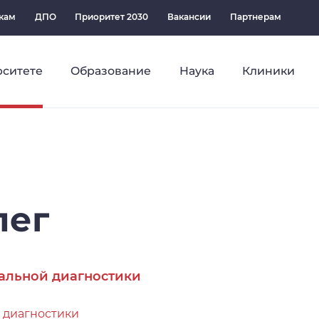
кам
ДПО
Приоритет 2030
Вакансии
Партнерам
рситете
Образование
Наука
Клиники
лег
альной диагностики
 диагностики