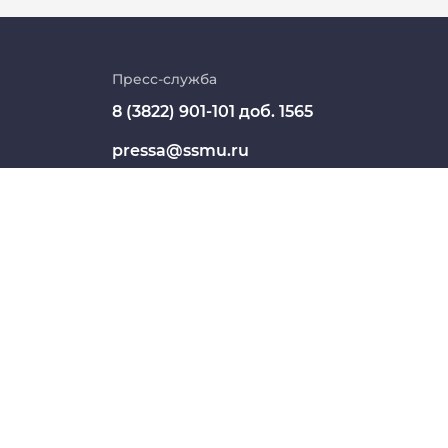
Личный кабинет
Цифровые сервисы
Пресс-служба
8 (3822) 901-101 доб. 1565
Единая платежная система
pressa@ssmu.ru
Образовательный портал
634050, г.Томск, Московский
Опросы СибГМУ
тракт, 2
ЦДОТ
СШЕГО ОБРАЗОВАНИЯ "СИБИРСКИЙ