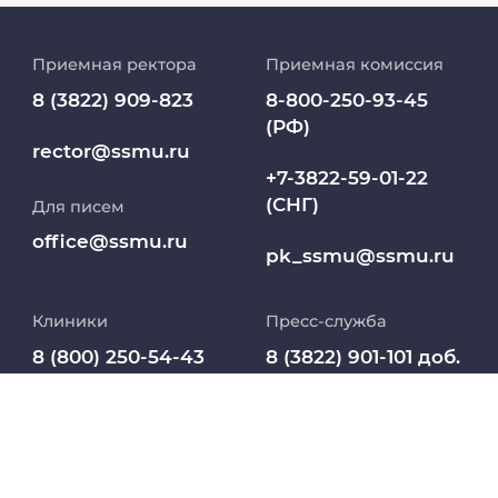
История университета
Приемная ректора
Приемная комиссия
Репозиторий клинических данных
8 (3822) 909-823
8-800-250-93-45
(РФ)
Клиники
rector@ssmu.ru
+7-3822-59-01-22
(СНГ)
Для писем
Работа и карьера в СибГМУ
office@ssmu.ru
pk_ssmu@ssmu.ru
Дополнительное профессиональное
образование
Клиники
Пресс-служба
Медиапортал университета
8 (800) 250-54-43
8 (3822) 901-101 доб.
1565
Заселение в
Абитуриент
pressa@ssmu.ru
общежитие
8 800 234 76 65
МедКласс
634050, г.Томск,
(РФ)