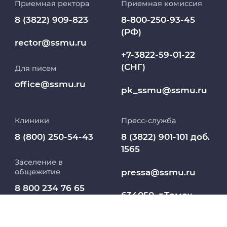
Приемная ректора
Приемная комиссия
Репозиторий клинических данных
8 (3822) 909-823
8-800-250-93-45
(РФ)
Клиники
rector@ssmu.ru
+7-3822-59-01-22
(СНГ)
Для писем
Работа и карьера в СибГМУ
office@ssmu.ru
pk_ssmu@ssmu.ru
Дополнительное профессиональное
образование
Клиники
Пресс-служба
Медиапортал университета
8 (800) 250-54-43
8 (3822) 901-101 доб.
1565
Заселение в
Абитуриент
pressa@ssmu.ru
общежитие
8 800 234 76 65
МедКласс
634050, г.Томск,
(РФ)
Московский тракт,
2
МАСЦ СибГМУ
+7 913 821 1764