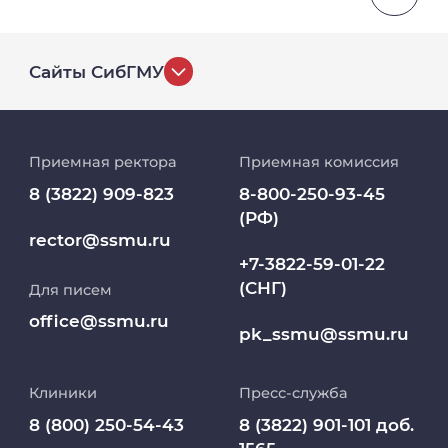
Сайты СибГМУ
История университета
Приемная ректора
Приемная комиссия
Репозиторий клинических данных
8 (3822) 909-823
8-800-250-93-45
(РФ)
Клиники
rector@ssmu.ru
+7-3822-59-01-22
(СНГ)
Для писем
Работа и карьера в СибГМУ
office@ssmu.ru
pk_ssmu@ssmu.ru
Дополнительное профессиональное
образование
Клиники
Пресс-служба
Медиапортал университета
8 (800) 250-54-43
8 (3822) 901-101 доб.