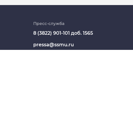
Личный кабинет
Цифровые сервисы
Пресс-служба
8 (3822) 901-101 доб. 1565
Единая платежная система
pressa@ssmu.ru
Образовательный портал
634050, г.Томск, Московский
Опросы СибГМУ
тракт, 2
ЦДОТ
СШЕГО ОБРАЗОВАНИЯ "СИБИРСКИЙ