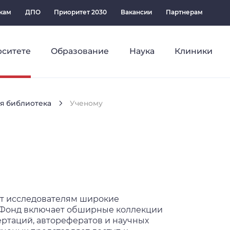
кам
ДПО
Приоритет 2030
Вакансии
Партнерам
рситете
Образование
Наука
Клиники
я библиотека
Ученому
т исследователям широкие
 Фонд включает обширные коллекции
ертаций, авторефератов и научных