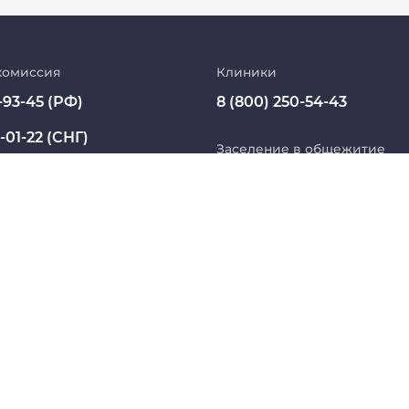
Абитуриент
МедКласс
комиссия
Клиники
-93-45 (РФ)
8 (800) 250-54-43
МАСЦ СибГМУ
-01-22 (СНГ)
Научно-медицинская библиотека
Заселение в общежитие
ssmu.ru
8 800 234 76 65 (РФ)
Профсоюз работников СибГМУ
+7 913 821 1764 (СНГ)
Электронный архив
Название юридического лица из ЕГРЮЛ:
 БЮДЖЕТНОЕ ОБРАЗОВАТЕЛЬНОЕ УЧРЕЖДЕНИЕ ВЫ