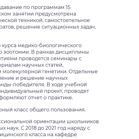
одавание по программам 15
еском занятии предусмотрена
ческой техникой, самостоятельное
ратов, решение ситуационных задач,
о курса медико-биологического
о зоотомии. В рамках дисциплины
ятиями проводятся семинары с
риалам научных статей,
 молекулярной генетики. Отдельные
вление и решение научных
анды-победителя. В ходе учебной
индивидуальный проект, проводят
формляют отчет о практике.
рный класс общего пользования.
ссиональной ориентации школьников
наук. С 2018 до 2021 год наряду с
ицинского класса на кафедре