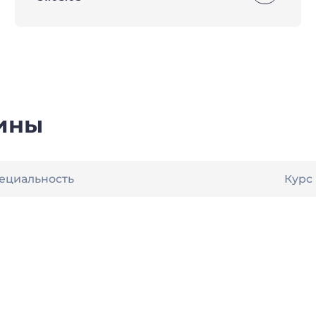
ины
ециальность
Курс