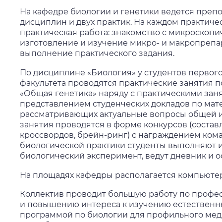
На кафедре биологии и генетики ведется преп
дисциплин и двух практик. На каждом практич
практическая работа: знакомство с микроскопи
изготовление и изучение микро- и макропрепа
выполнение практического задания.
По дисциплине «Биология» у студентов первог
факультета проводятся практические занятия п
«Общая генетика» наряду с практическими зан
представлением студенческих докладов по мате
рассматривающих актуальные вопросы общей и
занятия проводятся в форме конкурсов (соста
кроссвордов, брейн-ринг) с награждением ком
биологической практики студенты выполняют 
биологический эксперимент, ведут дневник и о
На площадях кафедры располагается компьюте
Коллектив проводит большую работу по профе
и повышению интереса к изучению естественных 
программой по биологии для профильного мед