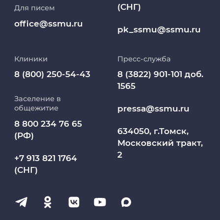
(СНГ)
Для писем
Работа и карьера в СибГМУ
office@ssmu.ru
pk_ssmu@ssmu.ru
Дополнительное профессиональное
образование
Клиники
Пресс-служба
Медиапортал университета
8 (800) 250-54-43
8 (3822) 901-101 доб.
1565
Заселение в
Абитуриент
pressa@ssmu.ru
общежитие
8 800 234 76 65
МедКласс
634050, г.Томск,
(РФ)
Московский тракт,
2
МАСЦ СибГМУ
+7 913 821 1764
(СНГ)
Научно-медицинская библиотека
Профсоюз работников СибГМУ