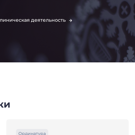
линическая деятельность
ки
Ординатура