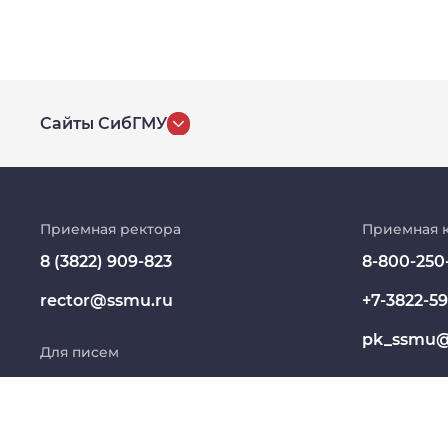
Сайты СибГМУ
История университета
Репозиторий клинических данных
Приемная ректора
Приемная 
8 (3822) 909-823
8-800-250
Клиники
rector@ssmu.ru
+7-3822-59
Работа и карьера в СибГМУ
pk_ssmu@
Для писем
Дополнительное профессиональное
образование
office@ssmu.ru
Медиапортал университета