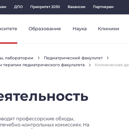
кам
ДПО
Приоритет 2030
Вакансии
Партнерам
рситете
Образование
Наука
Клиники
ы, лаборатории
Педиатрический факультет
м терапии педиатрического факультета
Клиническая де
еятельность
оводят профессорские обходы,
лечебно-контрольных комиссиях. На