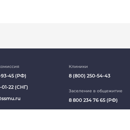
Абитуриент
МедКласс
комиссия
Клиники
-93-45 (РФ)
8 (800) 250-54-43
МАСЦ СибГМУ
-01-22 (СНГ)
Научно-медицинская библиотека
Заселение в общежитие
ssmu.ru
8 800 234 76 65 (РФ)
Профсоюз работников СибГМУ
+7 913 821 1764 (СНГ)
Электронный архив