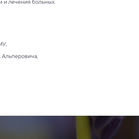
 и лечения больных.
МУ,
. Альперовича,