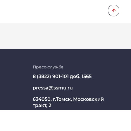
Личный кабинет
Цифровые сервисы
Пресс-служба
8 (3822) 901-101 доб. 1565
Единая платежная система
pressa@ssmu.ru
Образовательный портал
634050, г.Томск, Московский
Опросы СибГМУ
тракт, 2
ЦДОТ