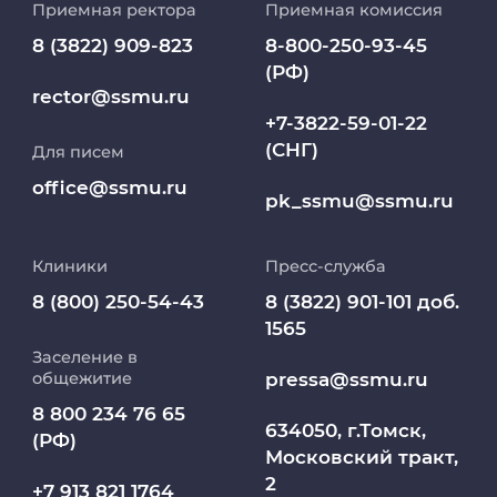
Приемная ректора
Приемная комиссия
Репозиторий клинических данных
8 (3822) 909-823
8-800-250-93-45
(РФ)
Клиники
rector@ssmu.ru
+7-3822-59-01-22
(СНГ)
Для писем
Работа и карьера в СибГМУ
office@ssmu.ru
pk_ssmu@ssmu.ru
Дополнительное профессиональное
образование
Клиники
Пресс-служба
Медиапортал университета
8 (800) 250-54-43
8 (3822) 901-101 доб.
1565
Заселение в
Абитуриент
pressa@ssmu.ru
общежитие
8 800 234 76 65
МедКласс
634050, г.Томск,
(РФ)
Московский тракт,
2
МАСЦ СибГМУ
+7 913 821 1764