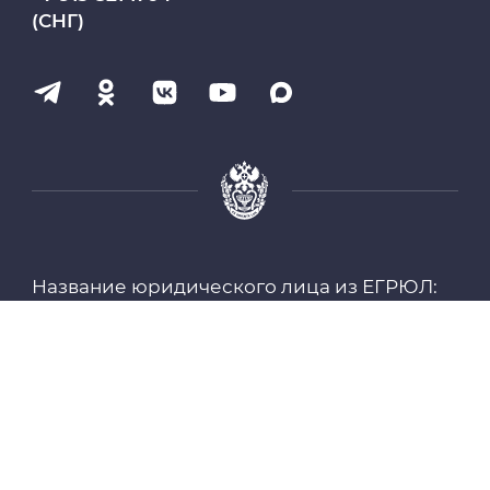
(СНГ)
Научно-медицинская библиотека
Профсоюз работников СибГМУ
Электронный архив
Личный кабинет
Название юридического лица из ЕГРЮЛ:
Цифровые сервисы
ФЕДЕРАЛЬНОЕ ГОСУДАРСТВЕННОЕ
БЮДЖЕТНОЕ ОБРАЗОВАТЕЛЬНОЕ
Единая платежная система
УЧРЕЖДЕНИЕ ВЫСШЕГО ОБРАЗОВАНИЯ
"СИБИРСКИЙ ГОСУДАРСТВЕННЫЙ
МЕДИЦИНСКИЙ УНИВЕРСИТЕТ"
Образовательный портал
МИНИСТЕРСТВА ЗДРАВООХРАНЕНИЯ
РОССИЙСКОЙ ФЕДЕРАЦИИ
Опросы СибГМУ