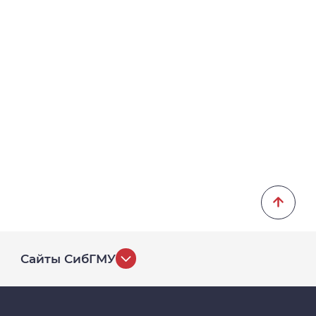
Сайты СибГМУ
История университета