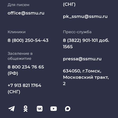
(СНГ)
Для писем
Работа и карьера в СибГМУ
office@ssmu.ru
pk_ssmu@ssmu.ru
Дополнительное профессиональное
образование
Клиники
Пресс-служба
Медиапортал университета
8 (800) 250-54-43
8 (3822) 901-101 доб.
1565
Заселение в
Абитуриент
pressa@ssmu.ru
общежитие
8 800 234 76 65
МедКласс
634050, г.Томск,
(РФ)
Московский тракт,
2
МАСЦ СибГМУ
+7 913 821 1764
(СНГ)
Научно-медицинская библиотека
Профсоюз работников СибГМУ