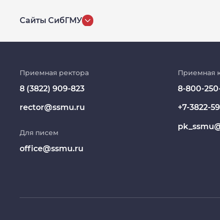
Сайты СибГМУ
История университета
Репозиторий клинических данных
Приемная ректора
Приемная 
8 (3822) 909-823
8-800-250
Клиники
rector@ssmu.ru
+7-3822-59
Работа и карьера в СибГМУ
pk_ssmu@
Для писем
Дополнительное профессиональное
образование
office@ssmu.ru
Медиапортал университета