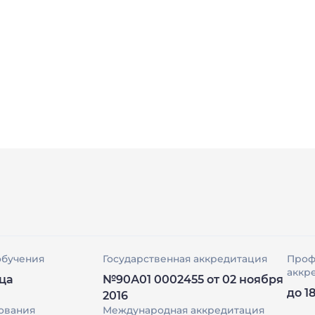
обучения
Государственная аккредитация
Проф
аккр
яца
№90А01 0002455 от 02 ноября
до 1
2016
ования
Международная аккредитация