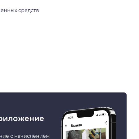
венных средств
риложение
ние с начислением