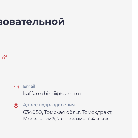
зовательной
Email
kaf.farm.himii@ssmu.ru
Адрес подразделения
634050, Томская обл.,г. Томск,тракт,
Московский, 2 строение 7, 4 этаж