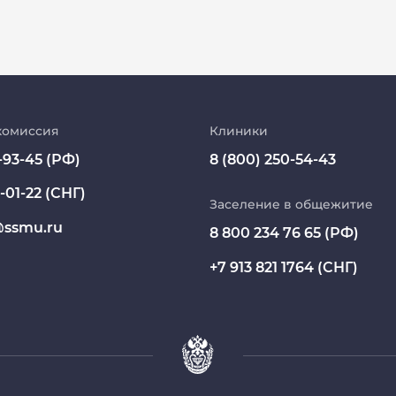
Абитуриент
МедКласс
комиссия
Клиники
-93-45 (РФ)
8 (800) 250-54-43
МАСЦ СибГМУ
-01-22 (СНГ)
Научно-медицинская библиотека
Заселение в общежитие
ssmu.ru
8 800 234 76 65 (РФ)
Профсоюз работников СибГМУ
+7 913 821 1764 (СНГ)
Электронный архив