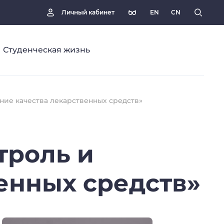
EN
CN
Личный кабинет
Студенческая жизнь
ние качества лекарственных средств»
троль
и
енных
средств»