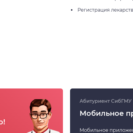
Регистрация лекарст
Абитуриент СибГМУ
Мобильное п
о!
Мобильное приложе