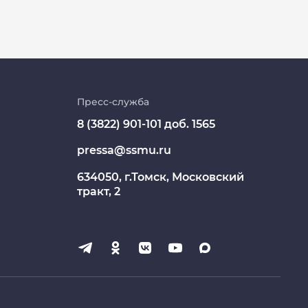
Личный кабинет
Цифровые сервисы
Пресс-служба
8 (3822) 901-101 доб. 1565
Единая платежная система
pressa@ssmu.ru
Образовательный портал
634050, г.Томск, Московский
Опросы СибГМУ
тракт, 2
ЦДОТ