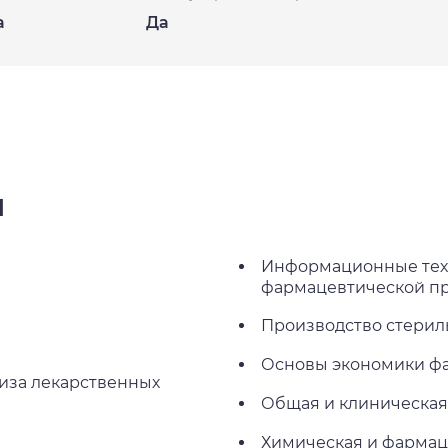
а
Да
ы
Информационные тех
фармацевтической п
Производство стерил
Основы экономики ф
иза лекарственных
Общая и клиническая
Химическая и фармац