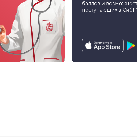
баллов и возможнос
поступающих в СибГ
Загрузить
Загр
в
в
App
Goog
Store
Play