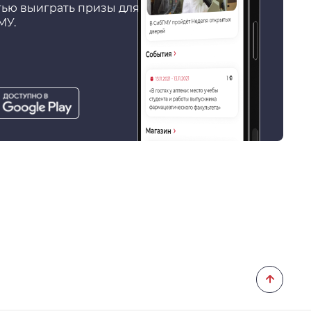
тью выиграть призы для
МУ.
узить
le