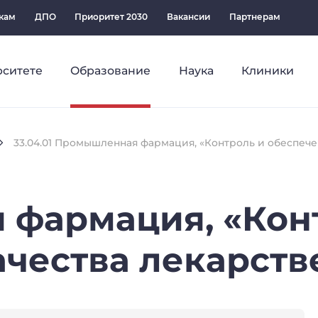
кам
ДПО
Приоритет 2030
Вакансии
Партнерам
рситете
Образование
Наука
Клиники
33.04.01 Промышленная фармация, «Контроль и обеспече
я
фармация,
«Кон
ачества
лекарств