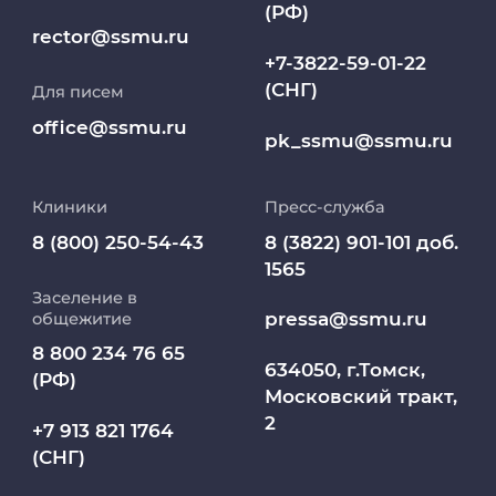
(РФ)
Клиники
rector@ssmu.ru
+7-3822-59-01-22
(СНГ)
Для писем
Работа и карьера в СибГМУ
office@ssmu.ru
pk_ssmu@ssmu.ru
Дополнительное профессиональное
образование
Клиники
Пресс-служба
Медиапортал университета
8 (800) 250-54-43
8 (3822) 901-101 доб.
1565
Заселение в
Абитуриент
pressa@ssmu.ru
общежитие
8 800 234 76 65
МедКласс
634050, г.Томск,
(РФ)
Московский тракт,
2
МАСЦ СибГМУ
+7 913 821 1764
(СНГ)
Научно-медицинская библиотека