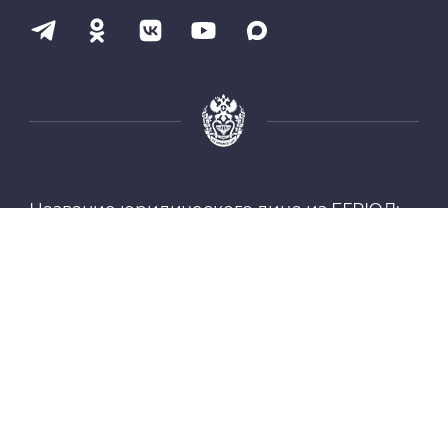
Профсоюз работников СибГМУ
Электронный архив
Личный кабинет
Название юридического лица из ЕГРЮЛ:
Цифровые сервисы
ФЕДЕРАЛЬНОЕ ГОСУДАРСТВЕННОЕ
БЮДЖЕТНОЕ ОБРАЗОВАТЕЛЬНОЕ
Единая платежная система
УЧРЕЖДЕНИЕ ВЫСШЕГО ОБРАЗОВАНИЯ
"СИБИРСКИЙ ГОСУДАРСТВЕННЫЙ
МЕДИЦИНСКИЙ УНИВЕРСИТЕТ"
Образовательный портал
МИНИСТЕРСТВА ЗДРАВООХРАНЕНИЯ
РОССИЙСКОЙ ФЕДЕРАЦИИ
Опросы СибГМУ
ИНН: 7018013613
ЦДОТ