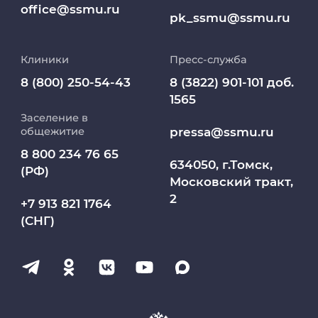
office@ssmu.ru
pk_ssmu@ssmu.ru
Дополнительное профессиональное
образование
Клиники
Пресс-служба
Медиапортал университета
8 (800) 250-54-43
8 (3822) 901-101 доб.
1565
Заселение в
Абитуриент
pressa@ssmu.ru
общежитие
8 800 234 76 65
МедКласс
634050, г.Томск,
(РФ)
Московский тракт,
2
МАСЦ СибГМУ
+7 913 821 1764
(СНГ)
Научно-медицинская библиотека
Профсоюз работников СибГМУ