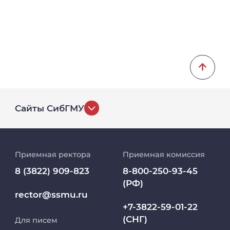
Сайты СибГМУ
История университета
Приемная ректора
Приемная комиссия
Репозиторий клинических данных
8 (3822) 909-823
8-800-250-93-45
(РФ)
Клиники
rector@ssmu.ru
+7-3822-59-01-22
(СНГ)
Для писем
Работа и карьера в СибГМУ