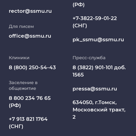
(РФ)
Клиники
rector@ssmu.ru
+7-3822-59-01-22
(СНГ)
Для писем
Работа и карьера в СибГМУ
office@ssmu.ru
pk_ssmu@ssmu.ru
Дополнительное профессиональное
образование
Клиники
Пресс-служба
Медиапортал университета
8 (800) 250-54-43
8 (3822) 901-101 доб.
1565
Заселение в
Абитуриент
pressa@ssmu.ru
общежитие
8 800 234 76 65
МедКласс
634050, г.Томск,
(РФ)
Московский тракт,
2
МАСЦ СибГМУ
+7 913 821 1764
(СНГ)
Научно-медицинская библиотека