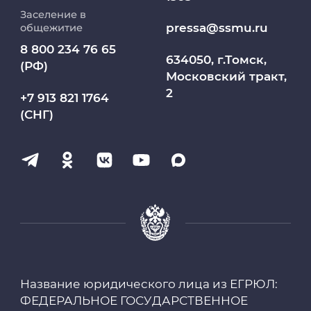
Заселение в
Абитуриент
pressa@ssmu.ru
общежитие
8 800 234 76 65
МедКласс
634050, г.Томск,
(РФ)
Московский тракт,
2
МАСЦ СибГМУ
+7 913 821 1764
(СНГ)
Научно-медицинская библиотека
Профсоюз работников СибГМУ
Электронный архив
Личный кабинет
Название юридического лица из ЕГРЮЛ:
Цифровые сервисы
ФЕДЕРАЛЬНОЕ ГОСУДАРСТВЕННОЕ