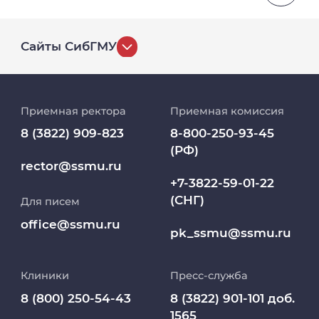
Сайты СибГМУ
История университета
Приемная ректора
Приемная комиссия
Репозиторий клинических данных
8 (3822) 909-823
8-800-250-93-45
(РФ)
Клиники
rector@ssmu.ru
+7-3822-59-01-22
(СНГ)
Для писем
Работа и карьера в СибГМУ
office@ssmu.ru
pk_ssmu@ssmu.ru
Дополнительное профессиональное
образование
Клиники
Пресс-служба
Медиапортал университета
8 (800) 250-54-43
8 (3822) 901-101 доб.
1565