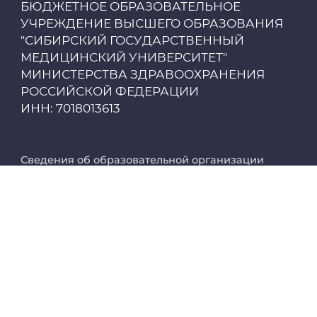
БЮДЖЕТНОЕ ОБРАЗОВАТЕЛЬНОЕ
Единая платежная система
УЧРЕЖДЕНИЕ ВЫСШЕГО ОБРАЗОВАНИЯ
"СИБИРСКИЙ ГОСУДАРСТВЕННЫЙ
МЕДИЦИНСКИЙ УНИВЕРСИТЕТ"
Образовательный портал
МИНИСТЕРСТВА ЗДРАВООХРАНЕНИЯ
РОССИЙСКОЙ ФЕДЕРАЦИИ
Опросы СибГМУ
ИНН: 7018013613
ЦДОТ
Сведения об образовательной организации
Реквизиты
Карта коммуникаций
Инклюзивное образование
Аккредитация специалистов
Интернет-приемная ректора