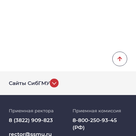
Сайты СибГМУ
История университета
Приемная ректора
Приемная комиссия
Репозиторий клинических данных
8 (3822) 909-823
8-800-250-93-45
(РФ)
Клиники
rector@ssmu.ru