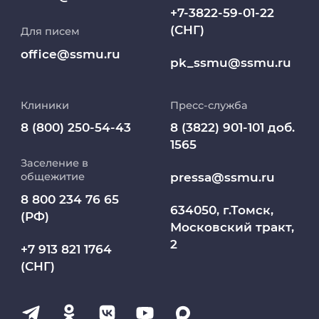
+7-3822-59-01-22
(СНГ)
Для писем
Работа и карьера в СибГМУ
office@ssmu.ru
pk_ssmu@ssmu.ru
Дополнительное профессиональное
образование
Клиники
Пресс-служба
Медиапортал университета
8 (800) 250-54-43
8 (3822) 901-101 доб.
1565
Заселение в
Абитуриент
pressa@ssmu.ru
общежитие
8 800 234 76 65
МедКласс
634050, г.Томск,
(РФ)
Московский тракт,
2
МАСЦ СибГМУ
+7 913 821 1764
(СНГ)
Научно-медицинская библиотека