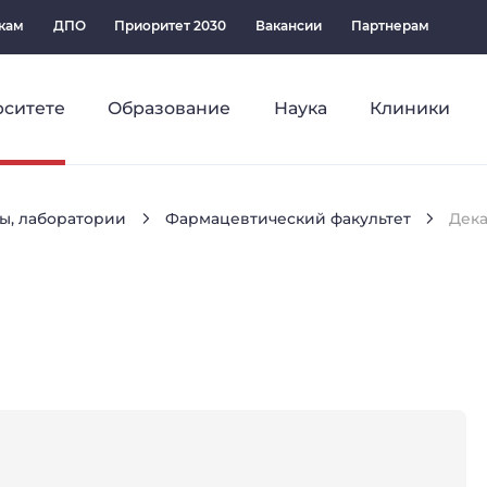
кам
ДПО
Приоритет 2030
Вакансии
Партнерам
рситете
Образование
Наука
Клиники
ы, лаборатории
Фармацевтический факультет
Дека