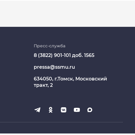
Личный кабинет
Цифровые сервисы
Пресс-служба
8 (3822) 901-101 доб. 1565
Единая платежная система
pressa@ssmu.ru
Образовательный портал
634050, г.Томск, Московский
Опросы СибГМУ
тракт, 2
ЦДОТ