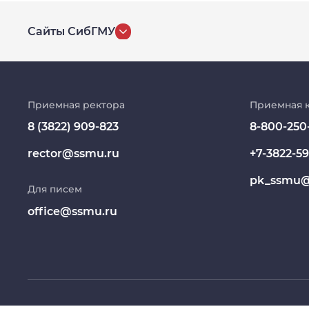
Сайты СибГМУ
История университета
Репозиторий клинических данных
Приемная ректора
Приемная 
8 (3822) 909-823
8-800-250
Клиники
rector@ssmu.ru
+7-3822-59
Работа и карьера в СибГМУ
pk_ssmu@
Для писем
Дополнительное профессиональное
образование
office@ssmu.ru
Медиапортал университета