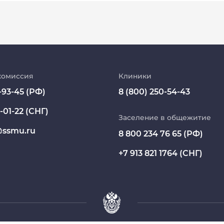
Абитуриент
МедКласс
комиссия
Клиники
-93-45 (РФ)
8 (800) 250-54-43
МАСЦ СибГМУ
-01-22 (СНГ)
Научно-медицинская библиотека
Заселение в общежитие
ssmu.ru
8 800 234 76 65 (РФ)
Профсоюз работников СибГМУ
+7 913 821 1764 (СНГ)
Электронный архив